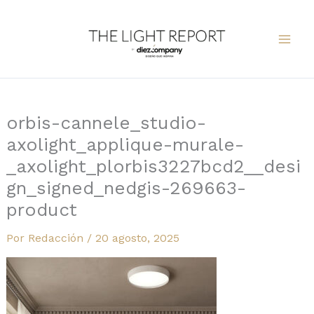
Ir
al
contenido
orbis-cannele_studio-
axolight_applique-murale-
_axolight_plorbis3227bcd2__desi
gn_signed_nedgis-269663-
product
Por
Redacción
/
20 agosto, 2025