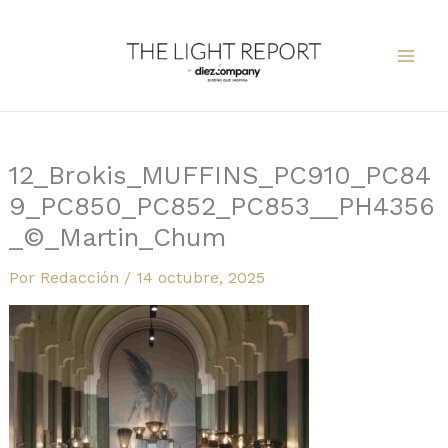
Ir
al
contenido
12_Brokis_MUFFINS_PC910_PC84
9_PC850_PC852_PC853__PH4356
_©_Martin_Chum
Por
Redacción
/
14 octubre, 2025