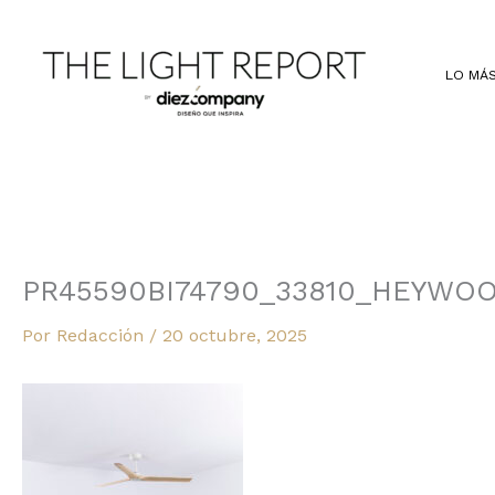
Ir
al
contenido
LO MÁS
PR45590BI74790_33810_HEYWO
Por
Redacción
/
20 octubre, 2025