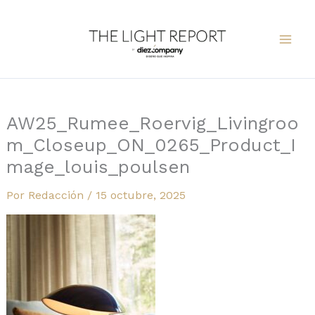
Ir
al
contenido
AW25_Rumee_Roervig_Livingroo
m_Closeup_ON_0265_Product_I
mage_louis_poulsen
Por
Redacción
/
15 octubre, 2025