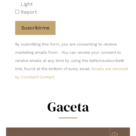
Light
Report
Constant
By submitting this form, you are consenting to receive
Contact
marketing emails from: . You can revoke your consent to
Use.
receive emails at any time by using the SafeUnsubscribe®
Please
link, found at the bottom of every email.
Emails are serviced
leave
by Constant Contact
this
field
blank.
Gaceta