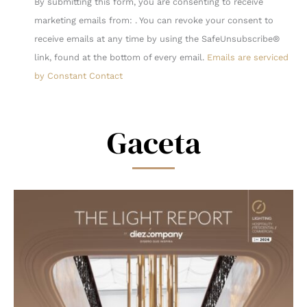
By submitting this form, you are consenting to receive
Contact
marketing emails from: . You can revoke your consent to
Use.
receive emails at any time by using the SafeUnsubscribe®
Please
link, found at the bottom of every email.
Emails are serviced
leave
by Constant Contact
this
field
blank.
Gaceta