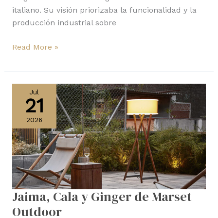
italiano. Su visión priorizaba la funcionalidad y la
producción industrial sobre
Read More »
Jaima,
Cala
Jul
21
y
Ginger
2026
de
Marset
Outdoor
Jaima, Cala y Ginger de Marset
Outdoor