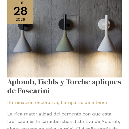
Fields
Jul
28
y
Torche
2026
apliques
de
Foscarini
Aplomb, Fields y Torche apliques
de Foscarini
Iluminación decorativa
,
Lámparas de interior
La rica materialidad del cemento con que está
fabricada es la característica distintiva de Aplomb,
ahora en versión aplique mini. El diseño sobrio de