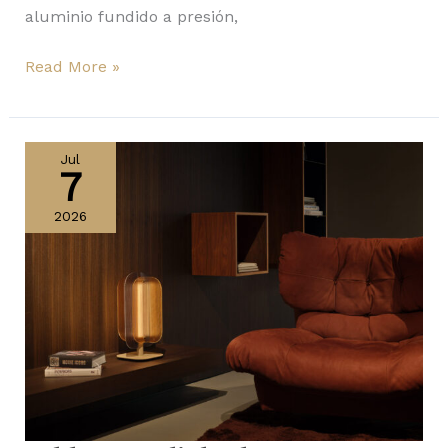
aluminio fundido a presión,
Read More »
Fold
y
Jul
7
Moonlight
de
2026
Quasar