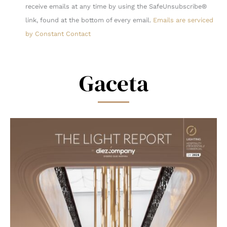
Use.
receive emails at any time by using the SafeUnsubscribe®
Please
link, found at the bottom of every email.
Emails are serviced
leave
by Constant Contact
this
field
blank.
Gaceta