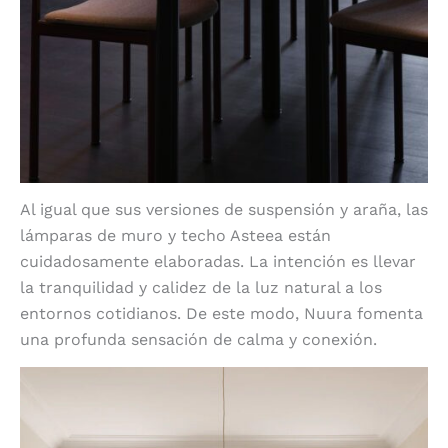
Al igual que sus versiones de suspensión y araña, las
lámparas de muro y techo Asteea están
cuidadosamente elaboradas. La intención es llevar
la tranquilidad y calidez de la luz natural a los
entornos cotidianos. De este modo, Nuura fomenta
una profunda sensación de calma y conexión.