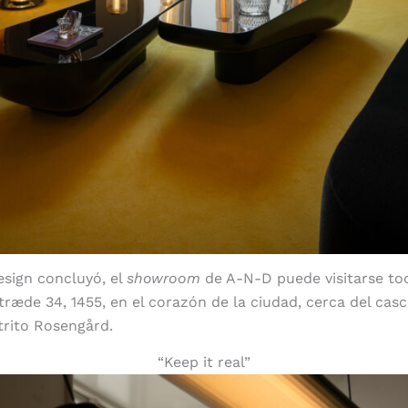
esign concluyó, el
showroom
de A-N-D puede visitarse tod
træde 34, 1455, en el corazón de la ciudad, cerca del cas
trito Rosengård.
“Keep it real”