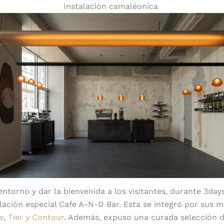
Instalación camaléonica
 entorno y dar la bienvenida a los visitantes, durante 3da
alación especial Cafe A-N-D Bar. Esta se integró por sus m
e
,
Tier y Contour
. Además, expuso una curada selección d