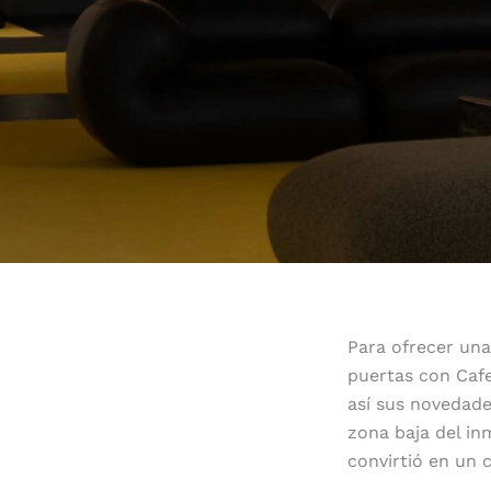
Para ofrecer una
puertas con Cafe
así sus novedades
zona baja del in
convirtió en un c