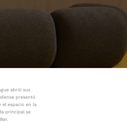
ague abrió sus
adiense presentó
 el espacio en la
ada principal se
Bar.