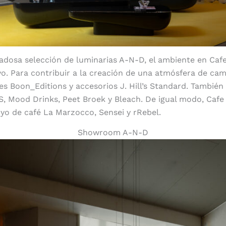
dadosa selección de luminarias A-N-D, el ambiente en Caf
vo. Para contribuir a la creación de una atmósfera de cam
es Boon_Editions y accesorios J. Hill’s Standard. También 
, Mood Drinks, Peet Broek y Bleach. De igual modo, Cafe
yo de café La Marzocco, Sensei y rRebel.
Showroom A-N-D