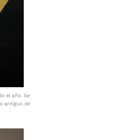
o el año. Se
co antiguo de