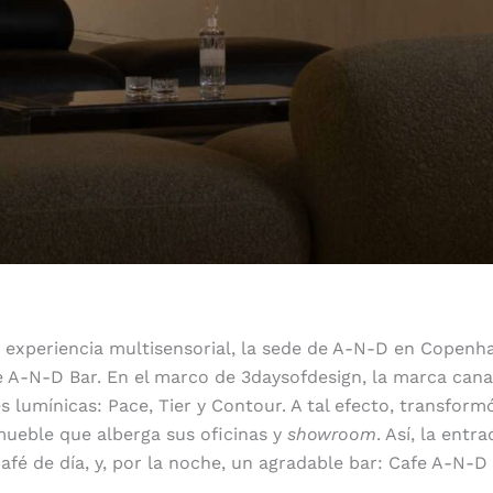
 experiencia multisensorial, la sede de A-N-D en Copenh
 A-N-D Bar. En el marco de 3daysofdesign, la marca can
 lumínicas: Pace, Tier y Contour. A tal efecto, transformó
mueble que alberga sus oficinas y
showroom
. Así, la entr
afé de día, y, por la noche, un agradable bar: Cafe A-N-D 