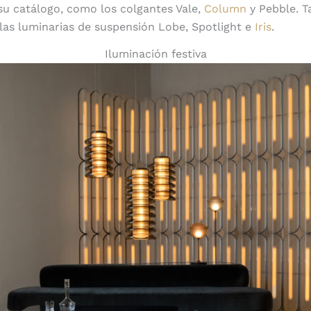
u catálogo, como los colgantes Vale,
Column
y Pebble. T
 las luminarias de suspensión Lobe, Spotlight e
Iris
.
Iluminación festiva