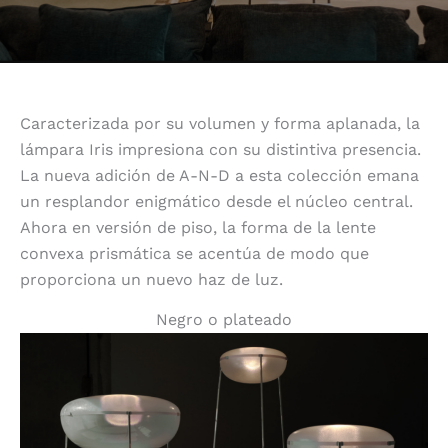
Caracterizada por su volumen y forma aplanada, la
lámpara Iris impresiona con su distintiva presencia.
La nueva adición de A-N-D a esta colección emana
un resplandor enigmático desde el núcleo central.
Ahora en versión de piso, la forma de la lente
convexa prismática se acentúa de modo que
proporciona un nuevo haz de luz.
Negro o plateado