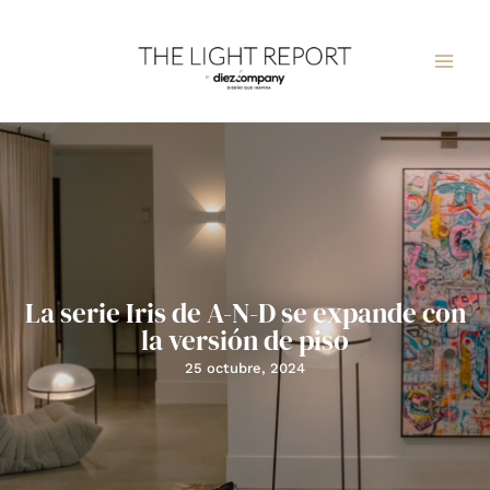
Ir
al
contenido
La serie Iris de A-N-D se expande con
la versión de piso
25 octubre, 2024