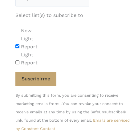
Select list(s) to subscribe to
New
Light
Report
Light
Report
Constant
By submitting this form, you are consenting to receive
Contact
marketing emails from: . You can revoke your consent to
Use.
receive emails at any time by using the SafeUnsubscribe®
Please
link, found at the bottom of every email.
Emails are serviced
leave
by Constant Contact
this