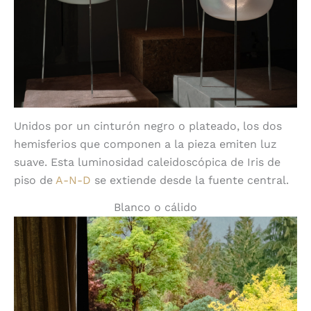
Unidos por un cinturón negro o plateado, los dos
hemisferios que componen a la pieza emiten luz
suave. Esta luminosidad caleidoscópica de Iris de
piso de
A-N-D
se extiende desde la fuente central.
Blanco o cálido