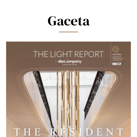
field
blank.
Gaceta