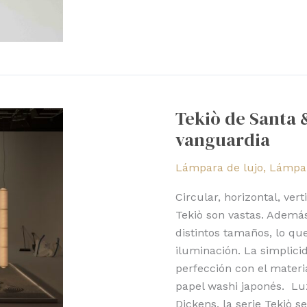
Tekiò
de
Tekiò de Santa &
Santa
vanguardia
&
Cole:
Lámpara de lujo
,
Lámpar
tradición
y
Circular, horizontal, ver
vanguardia
Tekiò son vastas. Además
distintos tamaños, lo qu
iluminación. La simplic
perfección con el materi
papel washi japonés. Lu
Dickens, la serie Tekiò 