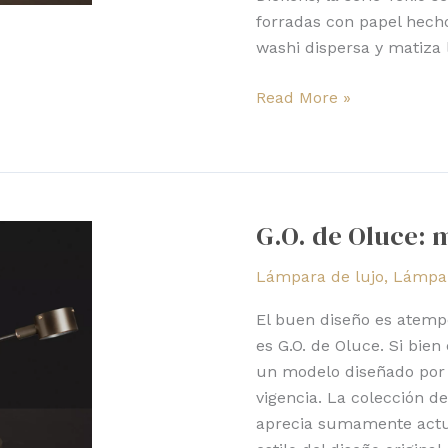
forradas con papel hecho
washi dispersa y matiza 
Read More »
G.O.
de
G.O. de Oluce: 
Oluce:
mantiene
Lámpara de lujo
,
Lámpar
su
actualidad
El buen diseño es atempo
es G.O. de Oluce. Si bien
un modelo diseñado por 
vigencia. La colección d
aprecia sumamente actual