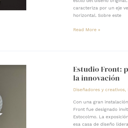
estilo del diseño original
caracteriza por un eje v
horizontal. Sobre este
Read More »
Estudio
Front:
Estudio Front: p
pasión
la innovación
por
la
Diseñadores y creativos
,
naturaleza
y
Con una gran instalación
la
Front fue designado invi
innovación
Estocolmo. La exposición
esa casa de diseño lider