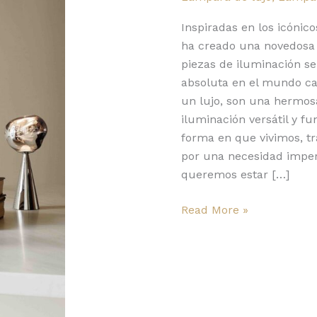
Melt,
Bell
Inspiradas en los icónico
y
ha creado una novedosa s
Stone
piezas de iluminación se
absoluta en el mundo ca
un lujo, son una hermos
iluminación versátil y f
forma en que vivimos, 
por una necesidad imperio
queremos estar […]
Read More »