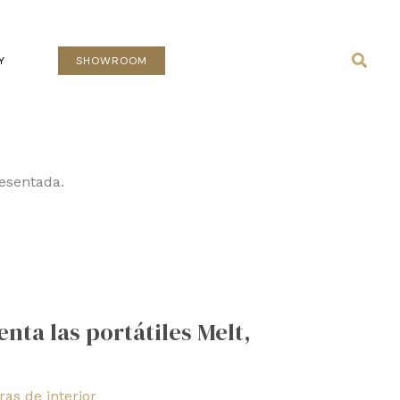
Busca
Y
SHOWROOM
resentada.
nta las portátiles Melt,
as de interior