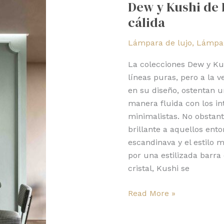
Dew y Kushi de
Kushi
cálida
de
KDLN:
Lámpara de lujo
,
Lámpar
luz
moderna
La colecciones Dew y Ku
y
líneas puras, pero a la 
cálida
en su diseño, ostentan u
manera fluida con los i
minimalistas. No obstan
brillante a aquellos ento
escandinava y el estilo
por una estilizada barra
cristal, Kushi se
Read More »