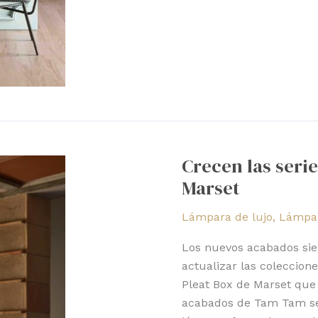
Crecen
las
Crecen las seri
series
Marset
Tam
Tam
Lámpara de lujo
,
Lámpar
y
Pleat
Los nuevos acabados sie
Box
actualizar las coleccion
de
Pleat Box de Marset que
Marset
acabados de Tam Tam se 