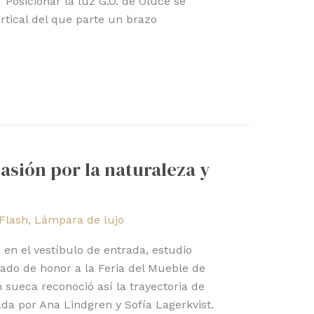
. Posicionar la luz G.O. de Oluce se
ertical del que parte un brazo
asión por la naturaleza y
Flash
,
Lámpara de lujo
 en el vestíbulo de entrada, estudio
tado de honor a la Feria del Mueble de
 sueca reconoció así la trayectoria de
ada por Ana Lindgren y Sofía Lagerkvist.