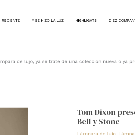
 RECIENTE
Y SE HIZO LA LUZ
HIGHLIGHTS
DIEZ COMPAN
 lámpara de lujo, ya se trate de una colección nueva o ya p
Tom
Dixon
Tom Dixon prese
presenta
Bell y Stone
las
portátiles
Lámpara de lujo
,
Lámpar