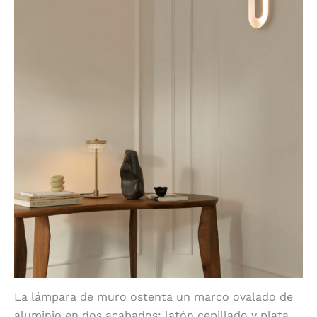
La lámpara de muro ostenta un marco ovalado de
aluminio en dos acabados: latón cepillado y plata.