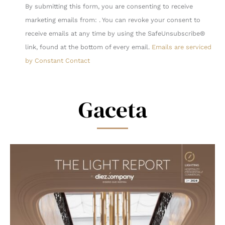
Constant
By submitting this form, you are consenting to receive
Contact
marketing emails from: . You can revoke your consent to
Use.
receive emails at any time by using the SafeUnsubscribe®
Please
link, found at the bottom of every email.
Emails are serviced
leave
by Constant Contact
this
field
blank.
Gaceta