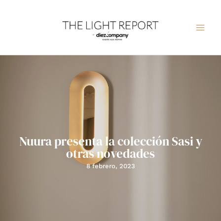
Ir
al
contenido
Nuura presenta la colección Sasi y
otras novedades
8 febrero, 2023