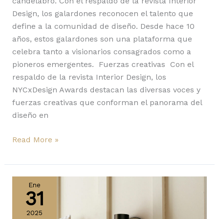
candelabro. Con el respaldo de la revista Interior
Design, los galardones reconocen el talento que
define a la comunidad de diseño. Desde hace 10
años, estos galardones son una plataforma que
celebra tanto a visionarios consagrados como a
pioneros emergentes. Fuerzas creativas Con el
respaldo de la revista Interior Design, los
NYCxDesign Awards destacan las diversas voces y
fuerzas creativas que conforman el panorama del
diseño en
Read More »
Type
80
Ene
31
de
Anglepoise
2025