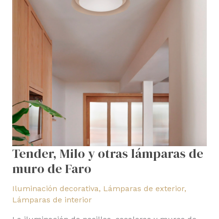
de
muro
de
Faro
Tender, Milo y otras lámparas de
muro de Faro
Iluminación decorativa
,
Lámparas de exterior
,
Lámparas de interior