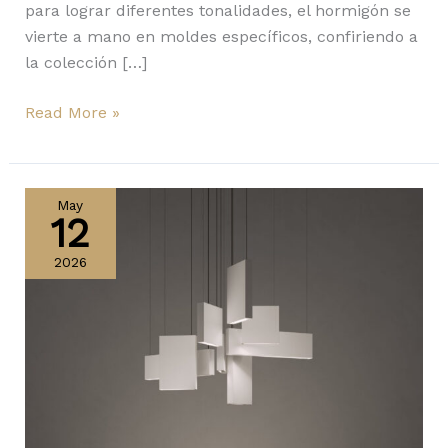
para lograr diferentes tonalidades, el hormigón se
vierte a mano en moldes específicos, confiriendo a
la colección […]
Read More »
Lateris
y
May
12
Opium
de
2026
Karman:
luz
envuelta
en
formas
geométricas