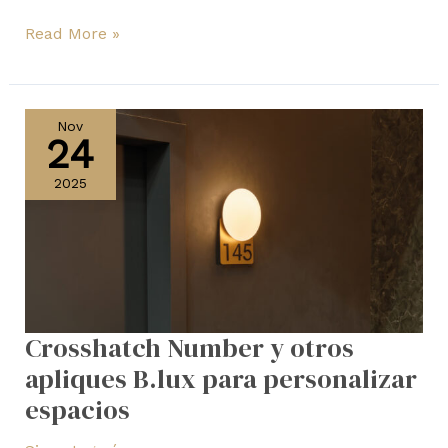
Read More »
Crosshatch
Number
Nov
24
y
otros
2025
apliques
B.lux
para
personalizar
espacios
Crosshatch Number y otros
apliques B.lux para personalizar
espacios