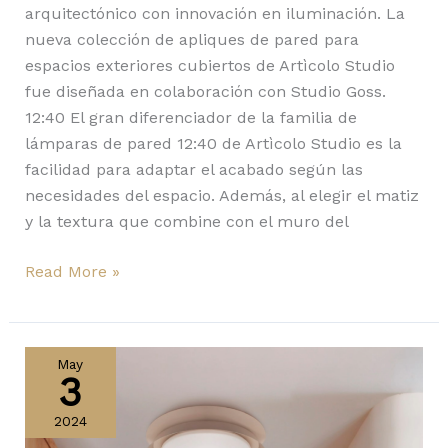
arquitectónico con innovación en iluminación. La
nueva colección de apliques de pared para
espacios exteriores cubiertos de Artìcolo Studio
fue diseñada en colaboración con Studio Goss.
12:40 El gran diferenciador de la familia de
lámparas de pared 12:40 de Artìcolo Studio es la
facilidad para adaptar el acabado según las
necesidades del espacio. Además, al elegir el matiz
y la textura que combine con el muro del
Read More »
Tender,
Milo
May
3
y
otras
2024
lámparas