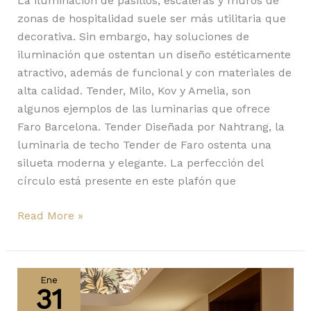
La iluminación de pasillos, escaleras y muros de
zonas de hospitalidad suele ser más utilitaria que
decorativa. Sin embargo, hay soluciones de
iluminación que ostentan un diseño estéticamente
atractivo, además de funcional y con materiales de
alta calidad. Tender, Milo, Kov y Amelia, son
algunos ejemplos de las luminarias que ofrece
Faro Barcelona. Tender Diseñada por Nahtrang, la
luminaria de techo Tender de Faro ostenta una
silueta moderna y elegante. La perfección del
círculo está presente en este plafón que
Read More »
Circ,
Frame,
Ene
31
Gada