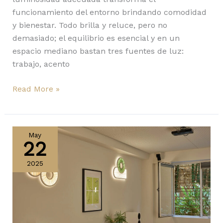
funcionamiento del entorno brindando comodidad
y bienestar. Todo brilla y reluce, pero no
demasiado; el equilibrio es esencial y en un
espacio mediano bastan tres fuentes de luz:
trabajo, acento
Read More »
Miami
Wall
May
22
de
Aqua
2025
Creations,
luz
convertida
en