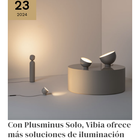
23
Solo,
Vibia
2024
ofrece
más
soluciones
de
iluminación
Con Plusminus Solo, Vibia ofrece
más soluciones de iluminación