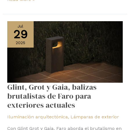
Glint,
Grot
Jul
29
y
Gaia,
2025
balizas
brutalistas
de
Faro
para
Glint, Grot y Gaia, balizas
exteriores
actuales
brutalistas de Faro para
exteriores actuales
Iluminación arquitectónica
,
Lámparas de exterior
Con Glint Grot y Gaia, Faro aborda el brutalismo en