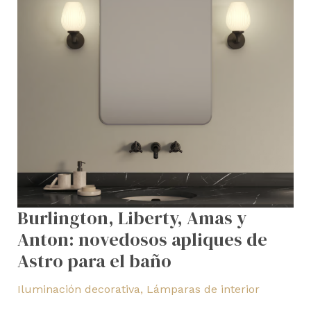
novedosos
apliques
de
Astro
para
el
baño
Burlington, Liberty, Amas y
Anton: novedosos apliques de
Astro para el baño
Iluminación decorativa
,
Lámparas de interior