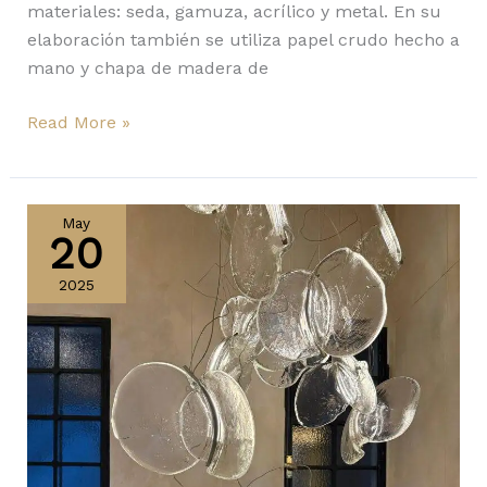
materiales: seda, gamuza, acrílico y metal. En su
elaboración también se utiliza papel crudo hecho a
mano y chapa de madera de
Read More »
141
de
May
20
Bocci
gana
2025
el
NYCxDesign
Awards
2025