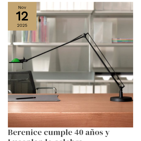
cumple
Nov
12
40
años
2025
y
Luceplan
lo
celebra
Berenice cumple 40 años y