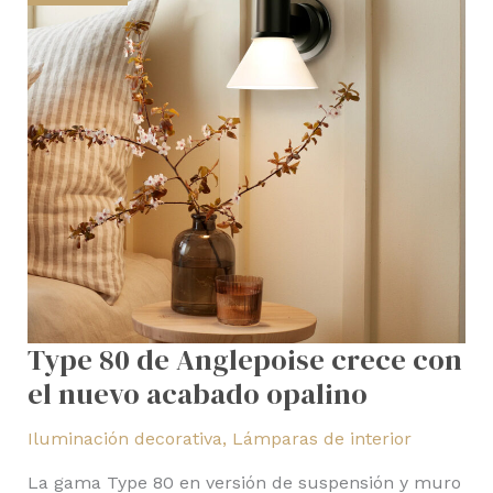
crece
con
el
nuevo
acabado
opalino
Type 80 de Anglepoise crece con
el nuevo acabado opalino
Iluminación decorativa
,
Lámparas de interior
La gama Type 80 en versión de suspensión y muro