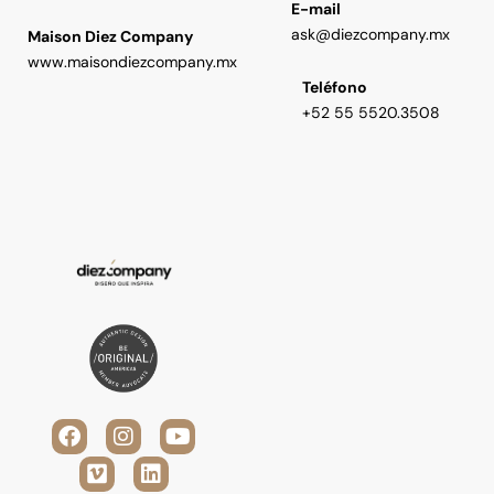
E-mail
ask@diezcompany.mx
Maison Diez Company
www.maisondiezcompany.mx
Teléfono
+52 55 5520.3508
F
V
I
L
Y
a
i
n
i
o
c
m
s
n
u