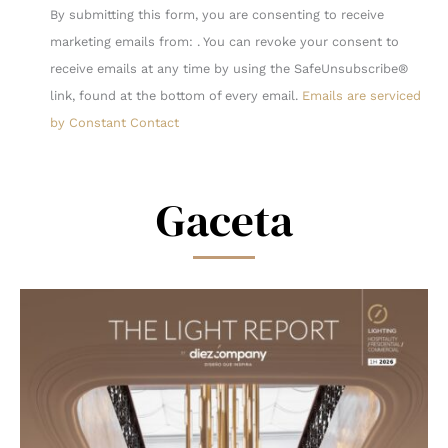
Constant
By submitting this form, you are consenting to receive
Contact
marketing emails from: . You can revoke your consent to
Use.
receive emails at any time by using the SafeUnsubscribe®
Please
link, found at the bottom of every email.
Emails are serviced
leave
by Constant Contact
this
field
blank.
Gaceta