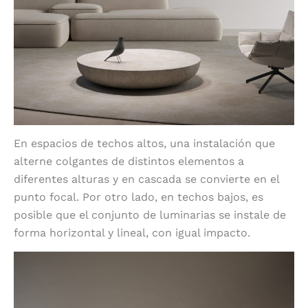
En espacios de techos altos, una instalación que
alterne colgantes de distintos elementos a
diferentes alturas y en cascada se convierte en el
punto focal. Por otro lado, en techos bajos, es
posible que el conjunto de luminarias se instale de
forma horizontal y lineal, con igual impacto.