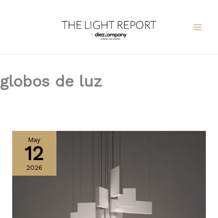
Ir
al
contenido
globos de luz
Lateris
y
May
12
Opium
de
2026
Karman:
luz
envuelta
en