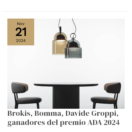
Brokis,
Bomma,
Nov
21
Davide
Groppi,
2024
ganadores
del
premio
ADA
2024
Brokis, Bomma, Davide Groppi,
ganadores del premio ADA 2024