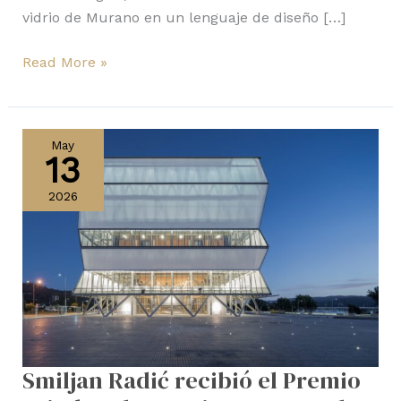
vidrio de Murano en un lenguaje de diseño […]
Read More »
Smiljan
Radić
May
13
recibió
el
2026
Premio
Pritzker
de
Arquitectura
en
el
Castillo
Smiljan Radić recibió el Premio
de
Chapultepec