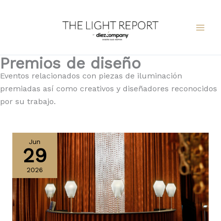
Ir
al
contenido
Premios de diseño
Eventos relacionados con piezas de iluminación
premiadas así como creativos y diseñadores reconocidos
por su trabajo.
Vistosi
nominada
Jun
29
al
Venetian
2026
Smart
Lighting
Award
2026