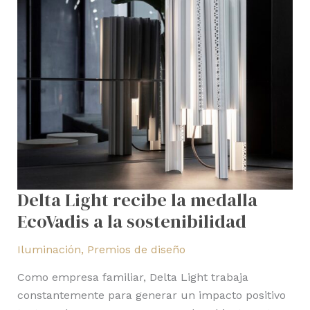
a
la
sostenibilidad
Delta Light recibe la medalla
EcoVadis a la sostenibilidad
Iluminación
,
Premios de diseño
Como empresa familiar, Delta Light trabaja
constantemente para generar un impacto positivo