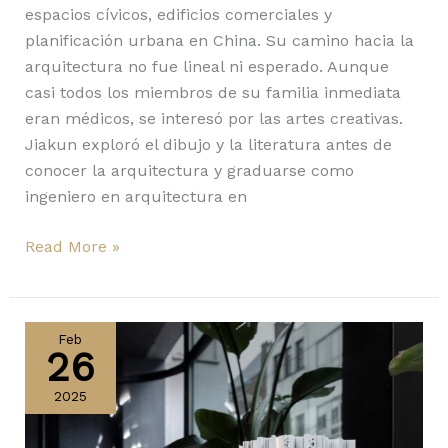
espacios cívicos, edificios comerciales y
planificación urbana en China. Su camino hacia la
arquitectura no fue lineal ni esperado. Aunque
casi todos los miembros de su familia inmediata
eran médicos, se interesó por las artes creativas.
Jiakun exploró el dibujo y la literatura antes de
conocer la arquitectura y graduarse como
ingeniero en arquitectura en
Read More »
Delta
Light
Feb
26
recibe
la
2025
medalla
EcoVadis