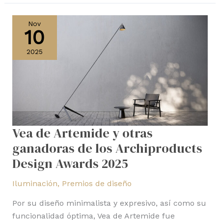
Vea
de
Nov
10
Artemide
y
2025
otras
ganadoras
de
los
Archiproducts
Design
Vea de Artemide y otras
Awards
ganadoras de los Archiproducts
2025
Design Awards 2025
Iluminación
,
Premios de diseño
Por su diseño minimalista y expresivo, así como su
funcionalidad óptima, Vea de Artemide fue