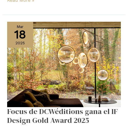
Read More »
Focus
de
Mar
18
DCWéditions
gana
2025
el
IF
Design
Gold
Award
2025
Focus de DCWéditions gana el IF
Design Gold Award 2025