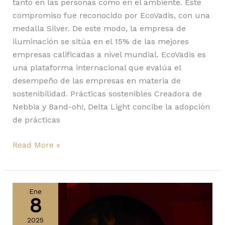
tanto en las personas como en el ambiente. Este
compromiso fue reconocido por EcoVadis, con una
medalla Silver. De este modo, la empresa de
iluminación se sitúa en el 15% de las mejores
empresas calificadas a nivel mundial. EcoVadis es
una plataforma internacional que evalúa el
desempeño de las empresas en materia de
sostenibilidad. Prácticas sostenibles Creadora de
Nebbia y Band-oh!, Delta Light concibe la adopción
de prácticas
Read More »
Maison
Diez
Ene
8
Company,
nominada
2025