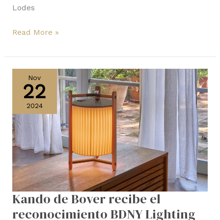
Lodes
Read More »
Kando
de
Nov
22
Bover
recibe
2024
el
reconocimiento
BDNY
Lighting
Award
2024
Kando de Bover recibe el
reconocimiento BDNY Lighting