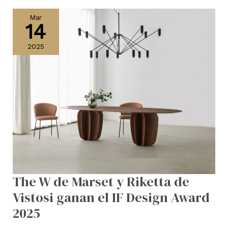
The
W
Mar
14
de
Marset
2025
y
Riketta
de
Vistosi
ganan
el
IF
Design
Award
2025
The W de Marset y Riketta de
Vistosi ganan el IF Design Award
2025