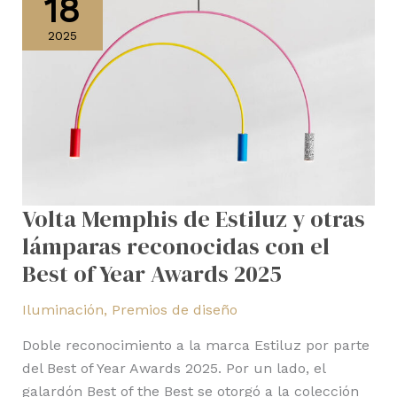
18
de
Estiluz
2025
y
otras
lámparas
reconocidas
con
el
Best
Volta Memphis de Estiluz y otras
of
Year
lámparas reconocidas con el
Awards
Best of Year Awards 2025
2025
Iluminación
,
Premios de diseño
Doble reconocimiento a la marca Estiluz por parte
del Best of Year Awards 2025. Por un lado, el
galardón Best of the Best se otorgó a la colección