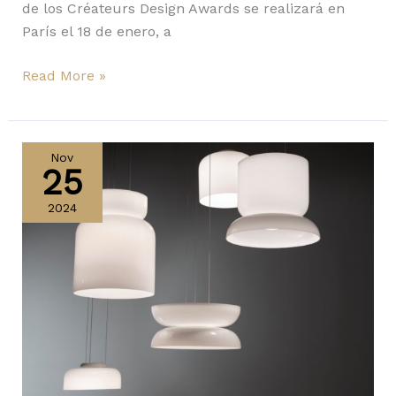
de los Créateurs Design Awards se realizará en
París el 18 de enero, a
Read More »
Lodes,
Vistosi
Nov
25
y
Pablo
2024
ganan
el
Archiproducts
Design
Awards
2024