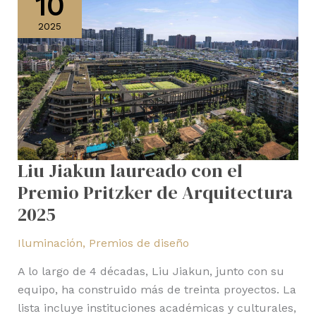
10
laureado
con
2025
el
Premio
Pritzker
de
Arquitectura
2025
Liu Jiakun laureado con el
Premio Pritzker de Arquitectura
2025
Iluminación
,
Premios de diseño
A lo largo de 4 décadas, Liu Jiakun, junto con su
equipo, ha construido más de treinta proyectos. La
lista incluye instituciones académicas y culturales,