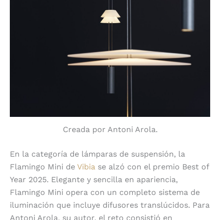
Creada por Antoni Arola.
En la categoría de lámparas de suspensión, la
Flamingo Mini de
Vibia
se alzó con el premio Best of
Year 2025. Elegante y sencilla en apariencia,
Flamingo Mini opera con un completo sistema de
iluminación que incluye difusores translúcidos. Para
Antoni Arola, su autor, el reto consistió en