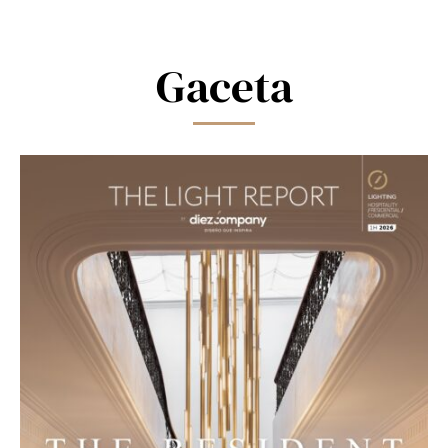
this
field
blank.
Gaceta