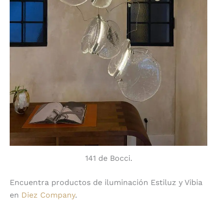
141 de Bocci.
Encuentra productos de iluminación Estiluz y Vibia
en
Diez Company
.