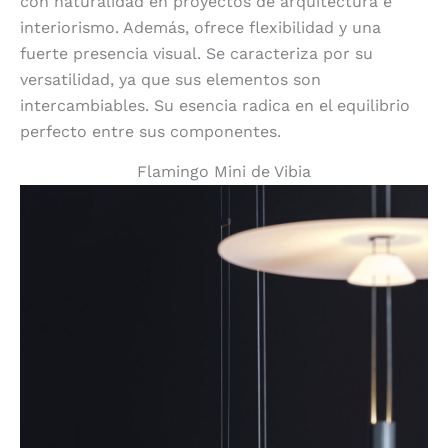
con naturalidad en proyectos de arquitectura e
interiorismo. Además, ofrece flexibilidad y una
fuerte presencia visual. Se caracteriza por su
versatilidad, ya que sus elementos son
intercambiables. Su esencia radica en el equilibrio
perfecto entre sus componentes.
Flamingo Mini de Vibia