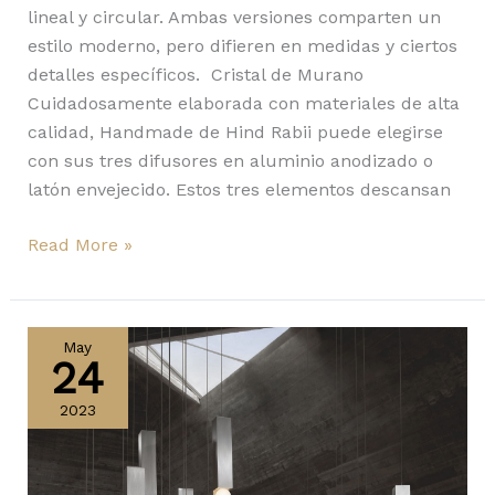
lineal y circular. Ambas versiones comparten un
estilo moderno, pero difieren en medidas y ciertos
detalles específicos. Cristal de Murano
Cuidadosamente elaborada con materiales de alta
calidad, Handmade de Hind Rabii puede elegirse
con sus tres difusores en aluminio anodizado o
latón envejecido. Estos tres elementos descansan
Read More »
Vesper
de
May
24
Lee
Broom
2023
ganó
el
NYCxDesign