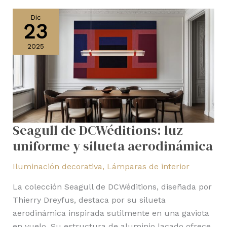
Seagull
de
Dic
23
DCWéditions:
luz
2025
uniforme
y
silueta
aerodinámica
Seagull de DCWéditions: luz
uniforme y silueta aerodinámica
Iluminación decorativa
,
Lámparas de interior
La colección Seagull de DCWéditions, diseñada por
Thierry Dreyfus, destaca por su silueta
aerodinámica inspirada sutilmente en una gaviota
en vuelo. Su estructura de aluminio lacado ofrece