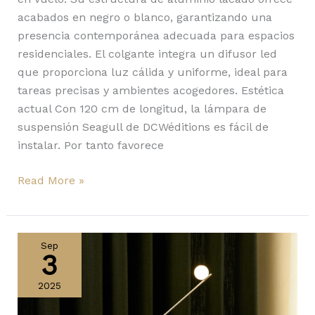
acabados en negro o blanco, garantizando una
presencia contemporánea adecuada para espacios
residenciales. El colgante integra un difusor led
que proporciona luz cálida y uniforme, ideal para
tareas precisas y ambientes acogedores. Estética
actual Con 120 cm de longitud, la lámpara de
suspensión Seagull de DCWéditions es fácil de
instalar. Por tanto favorece
Read More »
Ovo
de
Sep
3
Lumio,
premiada
2025
con