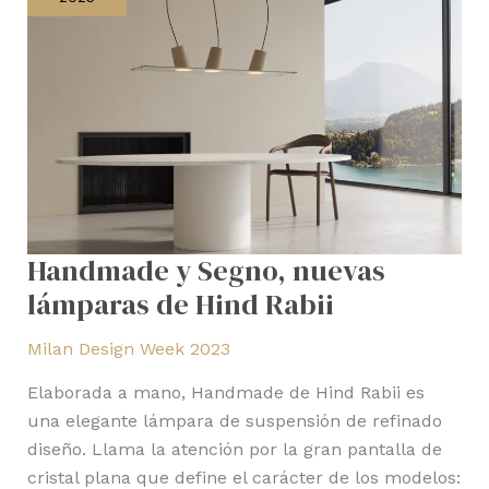
lámparas
de
Hind
Rabii
Handmade y Segno, nuevas
lámparas de Hind Rabii
Milan Design Week 2023
Elaborada a mano, Handmade de Hind Rabii es
una elegante lámpara de suspensión de refinado
diseño. Llama la atención por la gran pantalla de
cristal plana que define el carácter de los modelos: