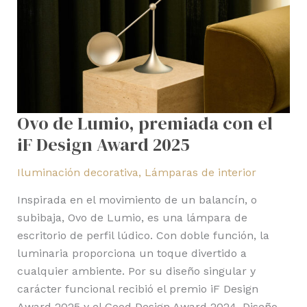
el
iF
Design
Award
2025
Ovo de Lumio, premiada con el
iF Design Award 2025
Iluminación decorativa
,
Lámparas de interior
Inspirada en el movimiento de un balancín, o
subibaja, Ovo de Lumio, es una lámpara de
escritorio de perfil lúdico. Con doble función, la
luminaria proporciona un toque divertido a
cualquier ambiente. Por su diseño singular y
carácter funcional recibió el premio iF Design
Award 2025 y el Good Design Award 2024. Diseño