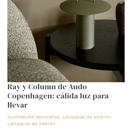
llevar
Ray y Column de Audo
Copenhagen: cálida luz para
llevar
Iluminación decorativa
,
Lámparas de exterior
,
Lámparas de interior