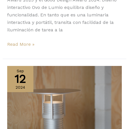
interactivo Ovo de Lumio equilibra diseño y
funcionalidad. En tanto que es una luminaria
interactiva y portátil, transita con facilidad de la
iluminación de tarea a la
Read More »
Set
Table
Sep
12
Lamp
de
2024
Muuto:
resplandor
brillante
y
altura