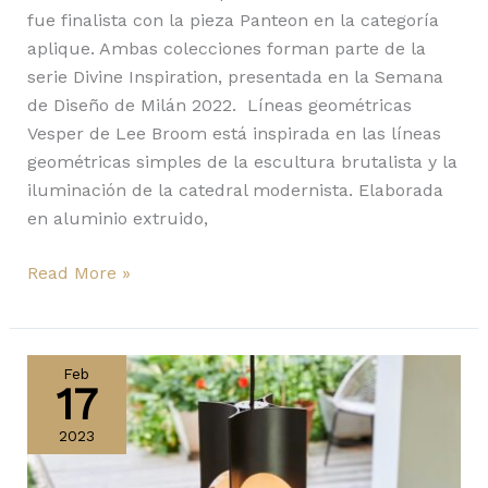
fue finalista con la pieza Panteon en la categoría
aplique. Ambas colecciones forman parte de la
serie Divine Inspiration, presentada en la Semana
de Diseño de Milán 2022. Líneas geométricas
Vesper de Lee Broom está inspirada en las líneas
geométricas simples de la escultura brutalista y la
iluminación de la catedral modernista. Elaborada
en aluminio extruido,
Read More »
Loop
de
Feb
17
Tala:
novedosa
2023
luz
para