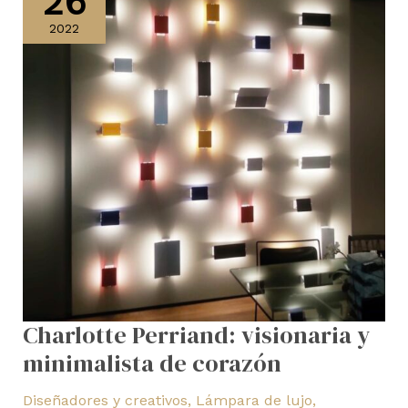
26
y
2022
minimalista
de
corazón
Charlotte Perriand: visionaria y
minimalista de corazón
Diseñadores y creativos
,
Lámpara de lujo
,