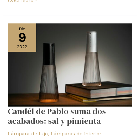
Candél
de
Dic
9
Pablo
suma
2022
dos
acabados:
sal
y
pimienta
Candél de Pablo suma dos
acabados: sal y pimienta
Lámpara de lujo
,
Lámparas de interior