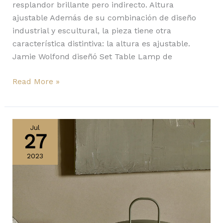
resplandor brillante pero indirecto. Altura
ajustable Además de su combinación de diseño
industrial y escultural, la pieza tiene otra
característica distintiva: la altura es ajustable.
Jamie Wolfond diseñó Set Table Lamp de
Read More »
Ray
y
Jul
27
Column
de
2023
Audo
Copenhagen:
cálida
luz
para