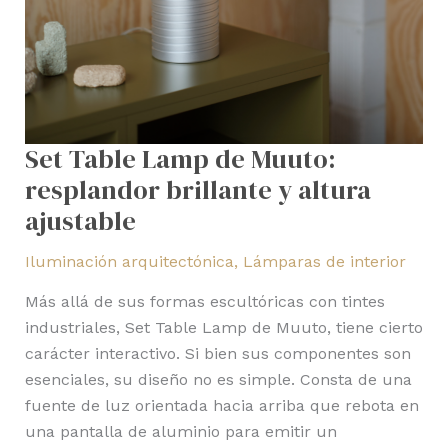
ajustable
Set Table Lamp de Muuto:
resplandor brillante y altura
ajustable
Iluminación arquitectónica
,
Lámparas de interior
Más allá de sus formas escultóricas con tintes
industriales, Set Table Lamp de Muuto, tiene cierto
carácter interactivo. Si bien sus componentes son
esenciales, su diseño no es simple. Consta de una
fuente de luz orientada hacia arriba que rebota en
una pantalla de aluminio para emitir un