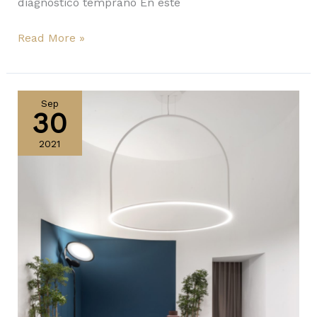
diagnóstico temprano En este
Read More »
Axolight
inaugura
Sep
30
showroom
en
2021
Milán