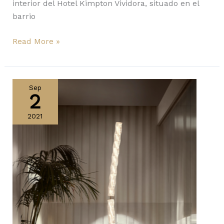
interior del Hotel Kimpton Vividora, situado en el
barrio
Read More »
3
European
Sep
2
Product
Design
2021
Award
para
Slamp