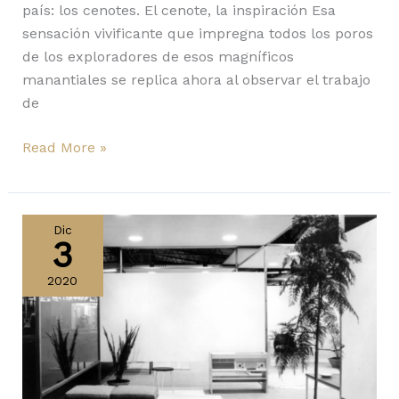
país: los cenotes. El cenote, la inspiración Esa
sensación vivificante que impregna todos los poros
de los exploradores de esos magníficos
manantiales se replica ahora al observar el trabajo
de
Read More »
London
Design
Dic
3
Festival
disponible
2020
vía
TV