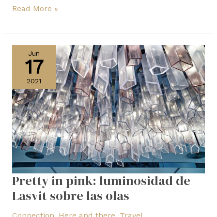
Read More »
Pretty
in
Jun
17
pink:
luminosidad
2021
de
Lasvit
sobre
las
olas
Pretty in pink: luminosidad de
Lasvit sobre las olas
Connection
,
Here and there
,
Travel