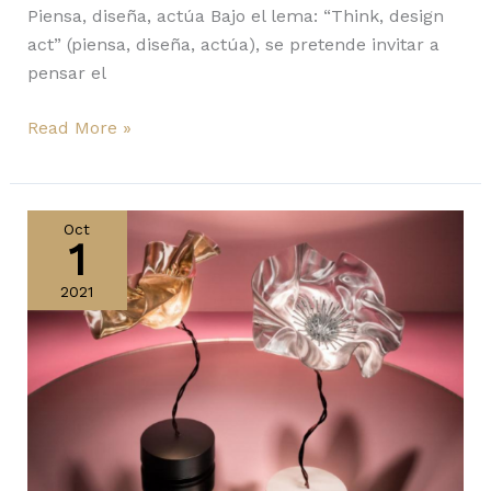
Piensa, diseña, actúa Bajo el lema: “Think, design
act” (piensa, diseña, actúa), se pretende invitar a
pensar el
Read More »
Slamp
apoya
Oct
1
la
lucha
2021
contra
el
cáncer
de
seno