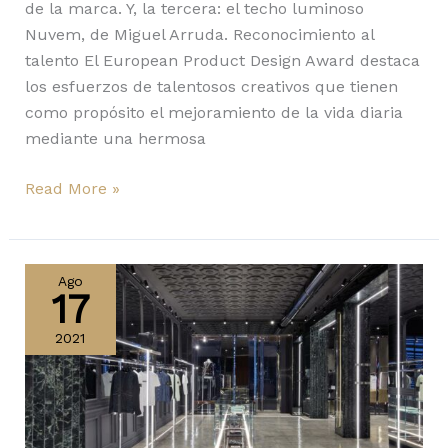
de la marca. Y, la tercera: el techo luminoso
Nuvem, de Miguel Arruda. Reconocimiento al
talento El European Product Design Award destaca
los esfuerzos de talentosos creativos que tienen
como propósito el mejoramiento de la vida diaria
mediante una hermosa
Read More »
Del
medievo
Ago
17
al
siglo
2021
XXI
con
Nemo
Studio