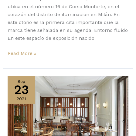
ubica en el número 16 de Corso Monforte, en el
corazón del distrito de iluminación en Milán. En
este otoño es la primera cita importante que la
marca tiene señalada en su agenda. Entorno fluido
En este espacio de exposición nacido
Read More »
Circ
y
Sep
23
Volta
de
2021
Estiluz
iluminan
Fauna