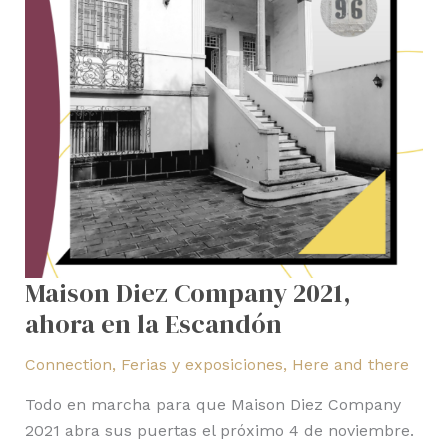
la
Escandón
Maison Diez Company 2021,
ahora en la Escandón
Connection
,
Ferias y exposiciones
,
Here and there
Todo en marcha para que Maison Diez Company
2021 abra sus puertas el próximo 4 de noviembre.