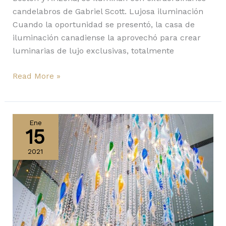
candelabros de Gabriel Scott. Lujosa iluminación
Cuando la oportunidad se presentó, la casa de
iluminación canadiense la aprovechó para crear
luminarias de lujo exclusivas, totalmente
Read More »
Cascada
de
Ene
15
luz
de
2021
Lasvit
en
el
corazón
de
México