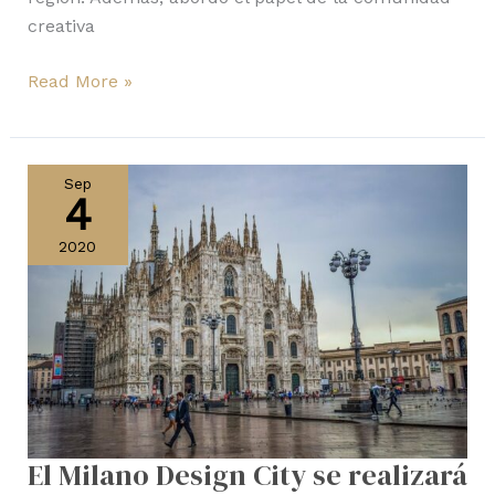
creativa
Read More »
El
Milano
Sep
4
Design
City
2020
se
realizará
este
otoño
El Milano Design City se realizará