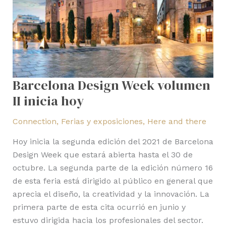
inicia
hoy
Barcelona Design Week volumen
II inicia hoy
Connection
,
Ferias y exposiciones
,
Here and there
Hoy inicia la segunda edición del 2021 de Barcelona
Design Week que estará abierta hasta el 30 de
octubre. La segunda parte de la edición número 16
de esta feria está dirigido al público en general que
aprecia el diseño, la creatividad y la innovación. La
primera parte de esta cita ocurrió en junio y
estuvo dirigida hacia los profesionales del sector.