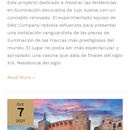
Este proyecto dedicado a mostrar las tendencias
en iluminación decorativa de lujo vuelve con un
concepto renovado. El experimentado equipo de
Diez Company redobla esfuerzos para presentar
una instalación vanguardista de las piezas de
iluminación de las marcas más prestigiosas del
mundo. El lugar no podía ser más espectacular y
apropiado: una casona que data de finales del siglo
XIX. Residencia del siglo
Read More »
Barcelona
Design
Oct
7
Week
volumen
2021
II