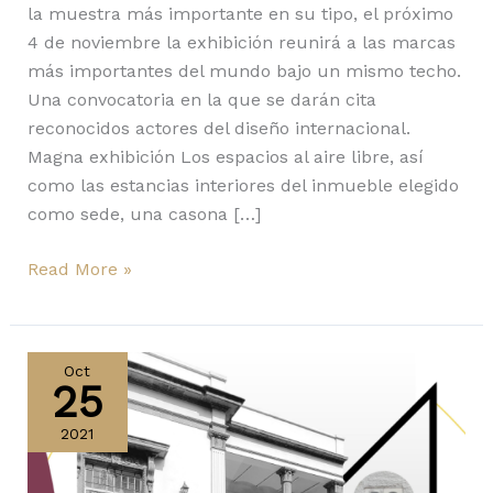
la muestra más importante en su tipo, el próximo
4 de noviembre la exhibición reunirá a las marcas
más importantes del mundo bajo un mismo techo.
Una convocatoria en la que se darán cita
reconocidos actores del diseño internacional.
Magna exhibición Los espacios al aire libre, así
como las estancias interiores del inmueble elegido
como sede, una casona […]
Read More »
Maison
Diez
Oct
25
Company
2021,
2021
ahora
en