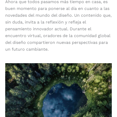
Ahora que todos pasamos más tiempo en casa, es
buen momento para ponerse al día en cuanto a las
novedades del mundo del diseño. Un contenido que,
sin duda, invita a la reflexión y refleja el
pensamiento innovador actual. Durante el
encuentro virtual, oradores de la comunidad global
del diseño compartieron nuevas perspectivas para
un futuro cambiante.
Diseño para el futuro y audiencias venideras