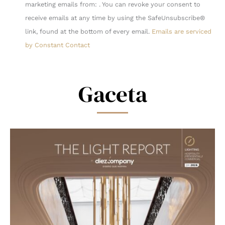
Contact
marketing emails from: . You can revoke your consent to
Use.
receive emails at any time by using the SafeUnsubscribe®
Please
link, found at the bottom of every email.
Emails are serviced
leave
by Constant Contact
this
field
blank.
Gaceta