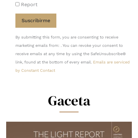
Report
Constant
By submitting this form, you are consenting to receive
Contact
marketing emails from: . You can revoke your consent to
Use.
receive emails at any time by using the SafeUnsubscribe®
Please
link, found at the bottom of every email.
Emails are serviced
leave
by Constant Contact
this
field
blank.
Gaceta