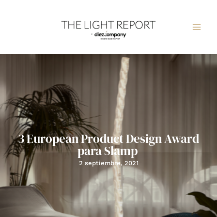
Ir
al
contenido
3 European Product Design Award
para Slamp
2 septiembre, 2021