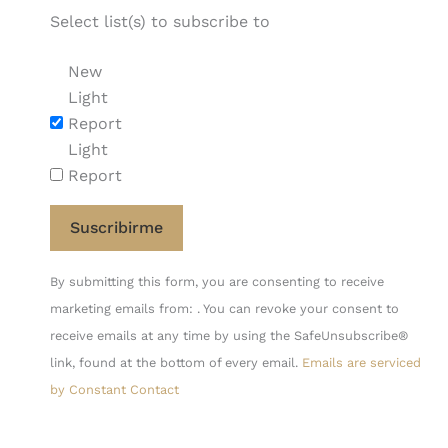
Select list(s) to subscribe to
New
Light
Report
Light
Report
Constant
By submitting this form, you are consenting to receive
Contact
marketing emails from: . You can revoke your consent to
Use.
receive emails at any time by using the SafeUnsubscribe®
Please
link, found at the bottom of every email.
Emails are serviced
leave
by Constant Contact
this
field