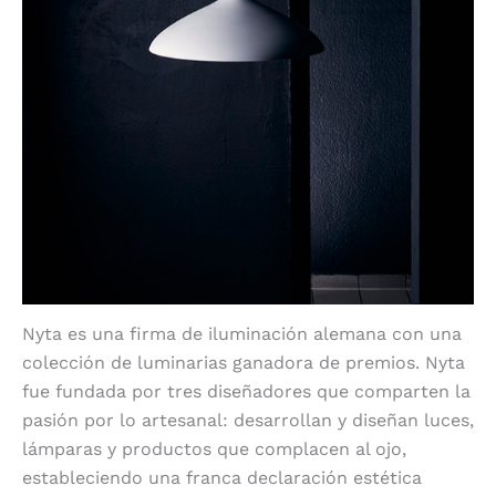
Nyta es una firma de iluminación alemana con una
colección de luminarias ganadora de premios. Nyta
fue fundada por tres diseñadores que comparten la
pasión por lo artesanal: desarrollan y diseñan luces,
lámparas y productos que complacen al ojo,
estableciendo una franca declaración estética