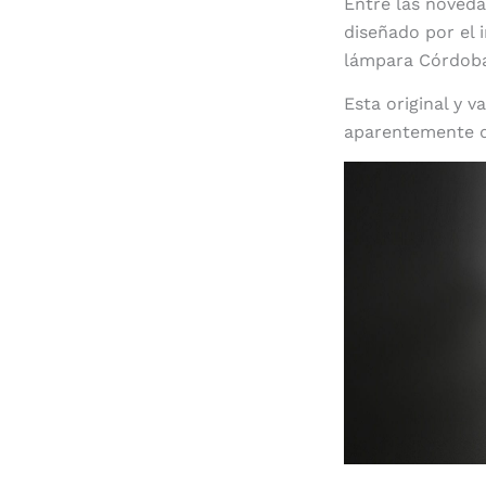
Entre las noved
diseñado por el 
lámpara Córdob
Esta original y 
aparentemente de