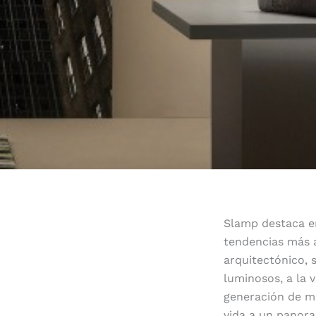
Slamp destaca e
tendencias más a
arquitectónico, 
luminosos, a la 
generación de ma
vida a un panora