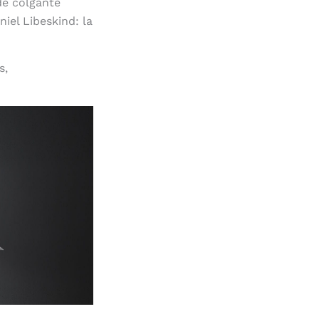
de colgante
iel Libeskind: la
s,