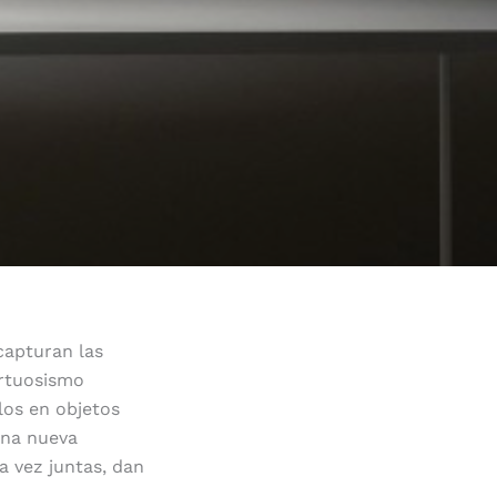
capturan las
irtuosismo
los en objetos
 una nueva
a vez juntas, dan