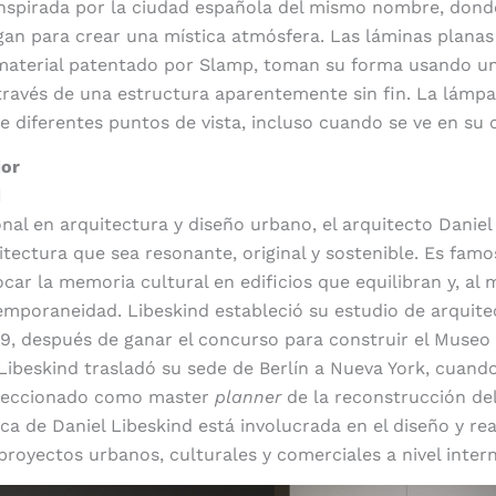
nspirada por la ciudad española del mismo nombre, donde
ugan para crear una mística atmósfera. Las láminas planas
material patentado por Slamp, toman su forma usando u
 través de una estructura aparentemente sin fin. La lámp
ce diferentes puntos de vista, incluso cuando se ve en su 
dor
d
onal en arquitectura y diseño urbano, el arquitecto Daniel
itectura que sea resonante, original y sostenible. Es fam
car la memoria cultural en edificios que equilibran y, al
emporaneidad. Libeskind estableció su estudio de arquitec
9, después de ganar el concurso para construir el Museo 
Libeskind trasladó su sede de Berlín a Nueva York, cuand
eleccionado como master
planner
de la reconstrucción de
ica de Daniel Libeskind está involucrada en el diseño y re
royectos urbanos, culturales y comerciales a nivel intern