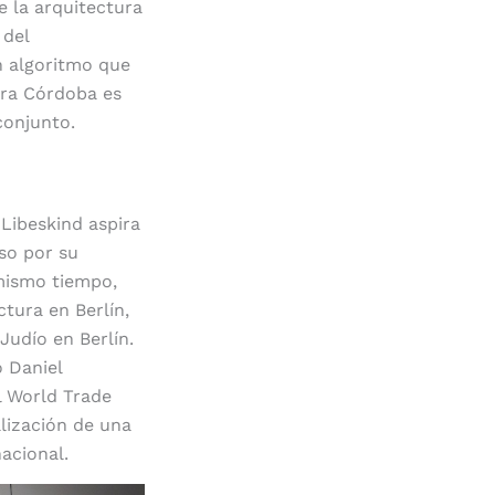
 la arquitectura
 del
n algoritmo que
ara Córdoba es
conjunto.
 Libeskind aspira
oso por su
 mismo tiempo,
tura en Berlín,
Judío en Berlín.
o Daniel
l World Trade
alización de una
acional.