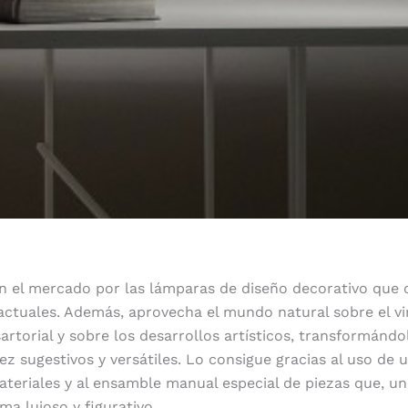
n el mercado por las lámparas de diseño decorativo que 
ctuales. Además, aprovecha el mundo natural sobre el v
sartorial y sobre los desarrollos artísticos, transformándo
vez sugestivos y versátiles. Lo consigue gracias al uso de
teriales y al ensamble manual especial de piezas que, un
ma lujoso y figurativo.