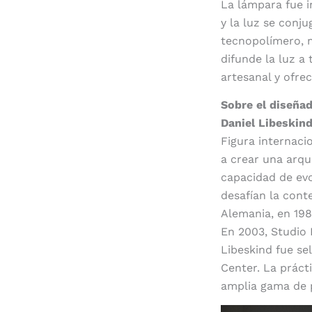
La lámpara fue i
y la luz se conj
tecnopolímero, 
difunde la luz a
artesanal y ofre
Sobre el diseña
Daniel Libeskin
Figura internaci
a crear una arqu
capacidad de evo
desafían la cont
Alemania, en 198
En 2003, Studio 
Libeskind fue s
Center. La práct
amplia gama de p