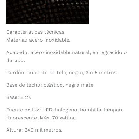
Características técnicas
Material: acero inoxidable.
Acabado: acero inoxidable natural, ennegrecido o
dorado.
Cordón: cubierto de tela, negro, 3 o 5 metros.
Base de techo: plástico, negro mate.
Base: E 27.
Fuente de luz: LED, halógeno, bombilla, lámpara
fluorescente. Máx. 70 vatios.
Altura: 240 milímetros.