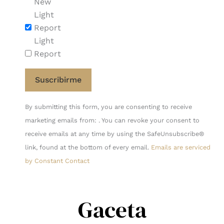
New
Light
Report
Light
Report
Constant
By submitting this form, you are consenting to receive
Contact
marketing emails from: . You can revoke your consent to
Use.
receive emails at any time by using the SafeUnsubscribe®
Please
link, found at the bottom of every email.
Emails are serviced
leave
by Constant Contact
this
field
blank.
Gaceta