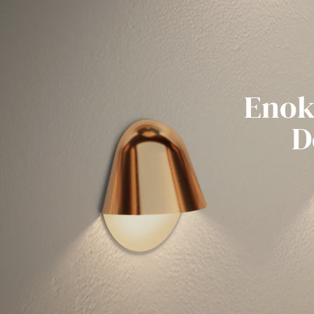
Enok
D