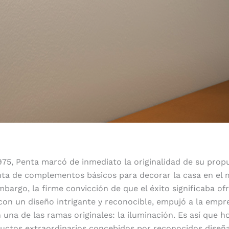
975, Penta marcó de inmediato la originalidad de su prop
nta de complementos básicos para decorar la casa en el 
mbargo, la firme convicción de que el éxito significaba of
con un diseño intrigante y reconocible, empujó a la empr
n una de las ramas originales: la iluminación. Es así que h
ductos extraordinarios concebidos por reconocidos diseñ