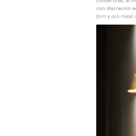
convertirse, al 
con discreción e
(oro y oro rosa)