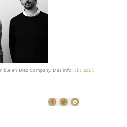
nible en Diez Company. Más info:
clic aquí.
Compartir