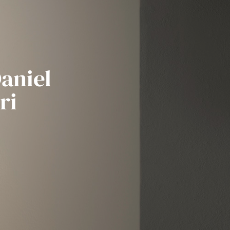
aniel
ri