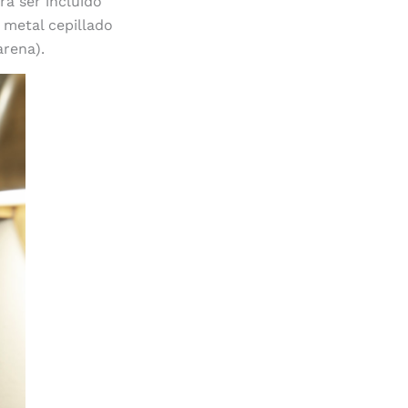
ra ser incluido
 metal cepillado
arena).