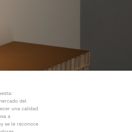
uesta:
mercado del
recer una calidad
esa a
oy se le reconoce
adores