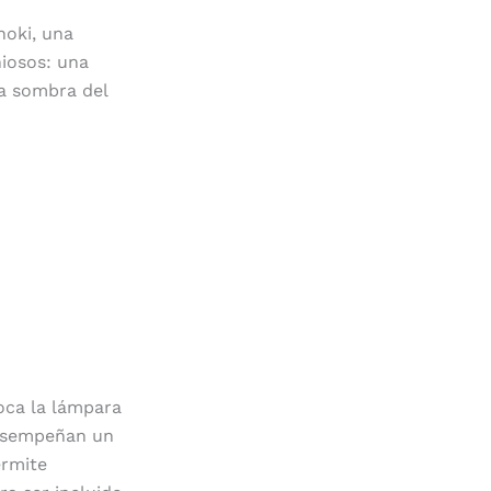
noki, una
iosos: una
la sombra del
loca la lámpara
desempeñan un
ermite