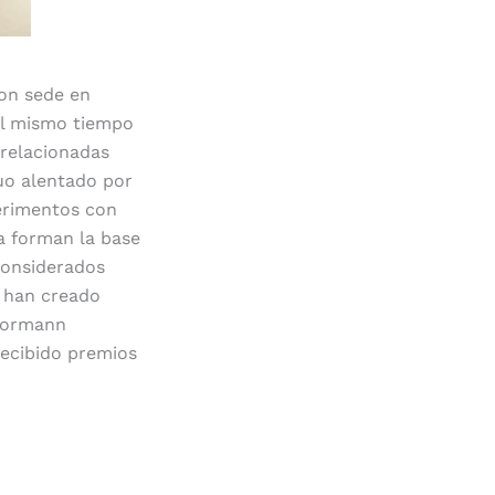
Con sede en
al mismo tiempo
 relacionadas
nuo alentado por
erimentos con
ía forman la base
considerados
i han creado
 Normann
recibido premios