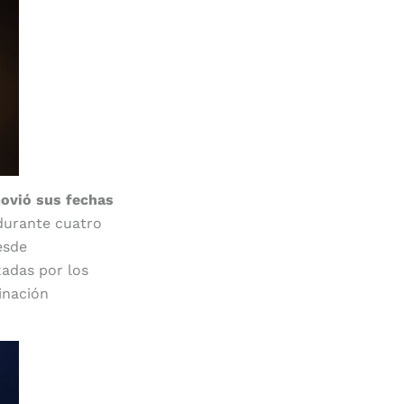
ovió sus fechas
durante cuatro
esde
zadas por los
minación