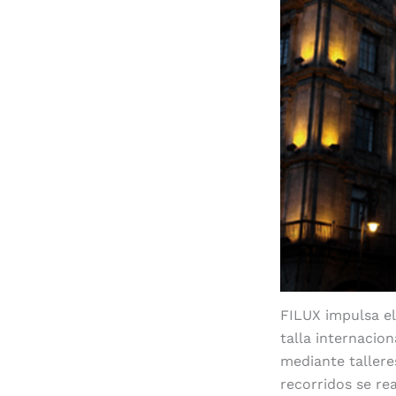
FILUX impulsa el
talla internacion
mediante tallere
recorridos se re