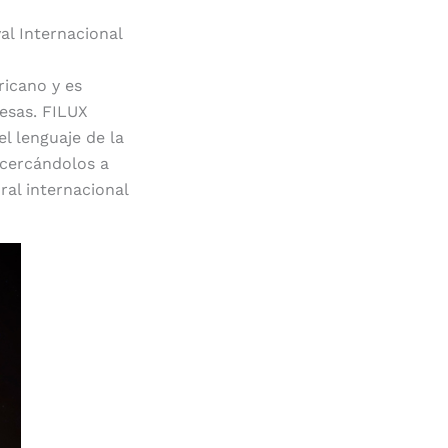
val Internacional
ricano y es
resas. FILUX
l lenguaje de la
 acercándolos a
ral internacional