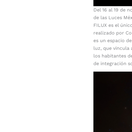
Del 16 al 19 de n
de las Luces Méx
FILUX es el únic
realizado por Co
es un espacio de
luz, que vincula 
los habitantes d
de integración s