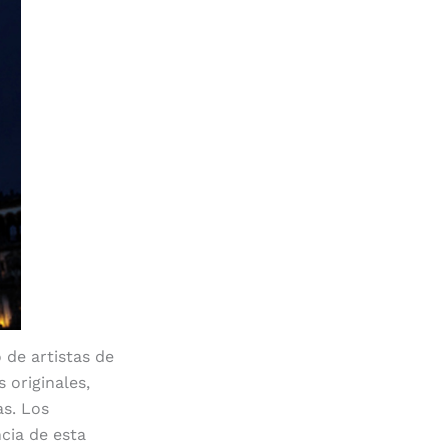
 de artistas de
 originales,
as. Los
cia de esta