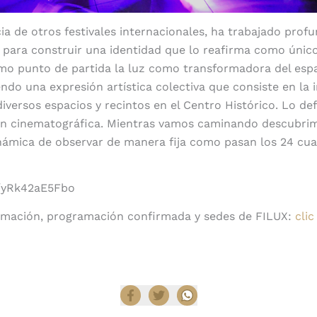
cia de otros festivales internacionales, ha trabajado pr
 para construir una identidad que lo reafirma como único
mo punto de partida la luz como transformadora del espa
endo una expresión artística colectiva que consiste en la 
 diversos espacios y recintos en el Centro Histórico. Lo d
ón cinematográfica. Mientras vamos caminando descubri
námica de observar de manera fija como pasan los 24 cu
e/yRk42aE5Fbo
rmación, programación confirmada y sedes de FILUX:
clic
Compartir