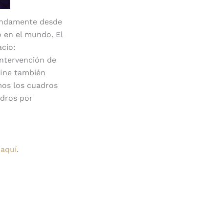
ofundamente desde
 en el mundo. El
cio:
intervención de
efine también
mos los cuadros
adros por
 aquí
.