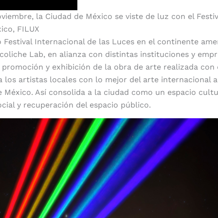
oviembre, la Ciudad de México se viste de luz con el Festi
ico, FILUX
o Festival Internacional de las Luces en el continente ame
coliche Lab, en alianza con distintas instituciones y emp
 promoción y exhibición de la obra de arte realizada con e
a los artistas locales con lo mejor del arte internacional
e México. Así consolida a la ciudad como un espacio cultu
ocial y recuperación del espacio público.