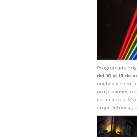
Programada orig
del 16 al 19 de 
noches y cuenta 
proyecciones mon
estudiantes.
Map
arquitectónica, c