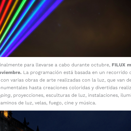
inalmente para llevarse a cabo durante octubre,
FILUX m
noviembre.
La programación está basada en un recorrido 
con varias obras de arte realizadas con la luz, que van d
umentales hasta creaciones coloridas y divertidas reali
ping
, proyecciones, esculturas de luz, instalaciones, ilu
aminos de luz, velas, fuego, cine y música.