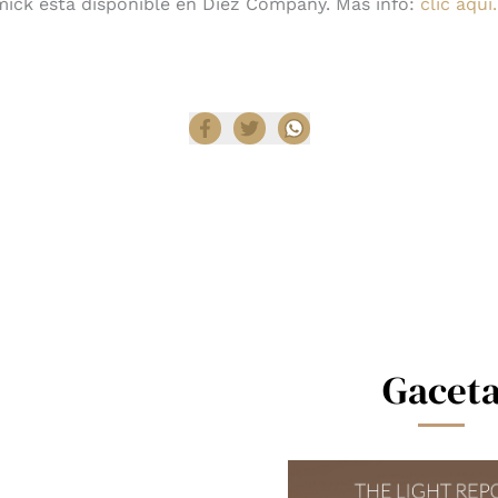
ck está disponible en Diez Company. Más info:
clic aquí.
Compartir
Gacet