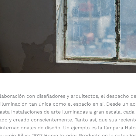
olaboración con diseñadores y arquitectos, el despacho 
luminación tan única como el espacio en sí. Desde un ac
asta instalaciones de arte iluminadas a gran escala, cada
ado y creado conscientemente. Tanto así, que sus recien
nternacionales de diseño. Un ejemplo es la lámpara Halo
 premio Silver 2017 Home Interior Products en la cateogor