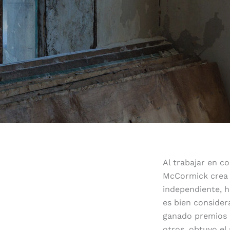
Al trabajar en c
McCormick crea i
independiente, h
es bien consider
ganado premios i
otros, obtuvo el