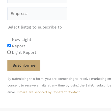
Select list(s) to subscribe to
New Light
Report
Light Report
Constant
By submitting this form, you are consenting to receive marketing em
Contact
consent to receive emails at any time by using the SafeUnsubscribe
Use.
email.
Emails are serviced by Constant Contact
Please
leave
this