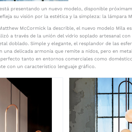
está presentando un nuevo modelo, disponible próximame
leja su visión por la estética y la simpleza: la lámpara M
Matthew McCormick la describle, el nuevo modelo Mila es
lizó a través de la unión del vidrio soplado artesanal con
tal doblado. Simple y elegante, el resplandor de las esfe
en una delicada armonía que remite a nidos, pero en metal
s perfecto tanto en entornos comerciales como doméstico
nte con un característico lenguaje gráfico.