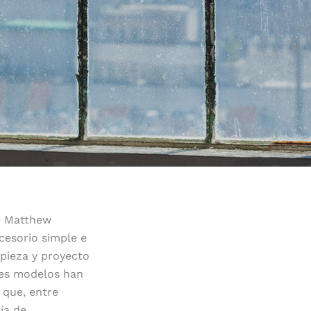
de Matthew
cesorio simple e
 pieza y proyecto
tes modelos han
 que, entre
ía de