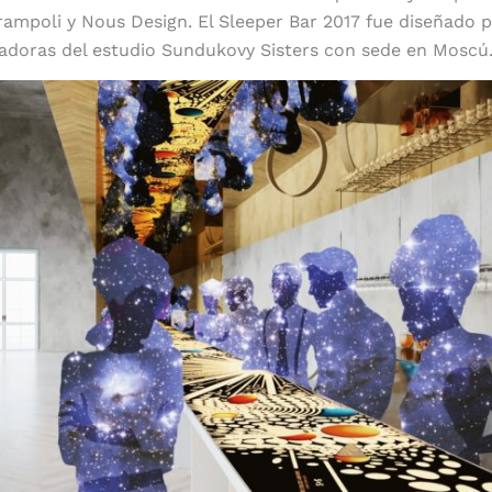
Trampoli y Nous Design. El Sleeper Bar 2017 fue diseñado p
adoras del estudio Sundukovy Sisters con sede en Moscú