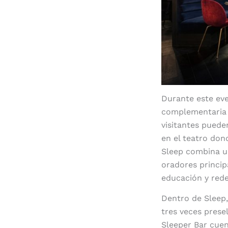
Durante este eve
complementaria d
visitantes puede
en el teatro don
Sleep combina una
oradores princip
educación y rede
Dentro de Sleep,
tres veces prese
Sleeper Bar cuen