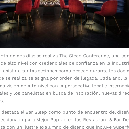
nto de dos días se realiza The Sleep Conference, una co
e alto nivel con credenciales de confianza en la industri
n asistir a tantas sesiones como deseen durante los dos d
de se realiza se asigna por orden de llegada. Cada año, la
 visión de alto nivel con la perspectiva local e internaci
ales y los panelistas en busca de inspiración, nuevas dire
s.
 destaca el Bar Sleep como punto de encuentro del dise
leccionado para Mejor Pop Up en los Restaurant & Bar De
ta con un ilustre exalumno de diseño que incluye Superf