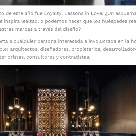
to de este año fue Loyalty: Lessons in Love: ¿Un esquem
e inspira lealtad, o podemos hacer que los huéspedes re
stras marcas a través del diseño?
ierta a cualquier persona interesada e involucrada en la ho
plo: arquitectos, diseñadores, propietarios, desarrollador
nterioristas, consultores y contratistas.