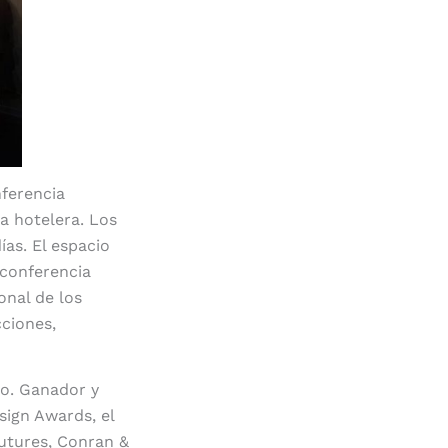
nferencia
a hotelera. Los
ías. El espacio
 conferencia
onal de los
cciones,
ño. Ganador y
sign Awards, el
utures, Conran &