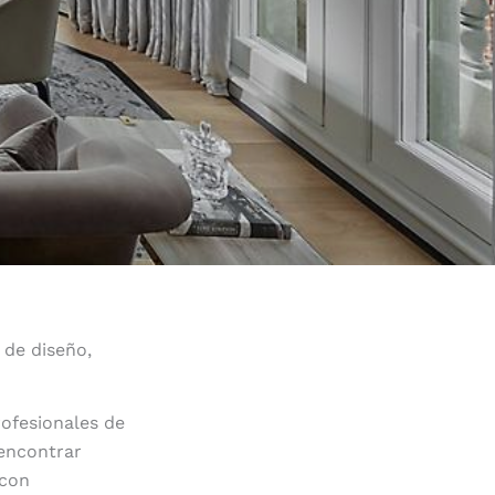
 de diseño,
ofesionales de
 encontrar
 con