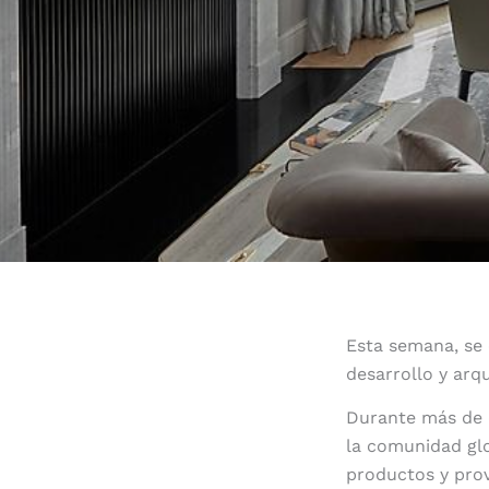
Esta semana, se 
desarrollo y arq
Durante más de d
la comunidad glo
productos y prov