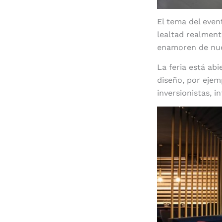
El tema del even
lealtad realment
enamoren de nue
La feria está ab
diseño, por ejem
inversionistas, i