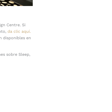
ign Centre. Si
nto,
da clic aquí.
n disponibles en
nes sobre Sleep,