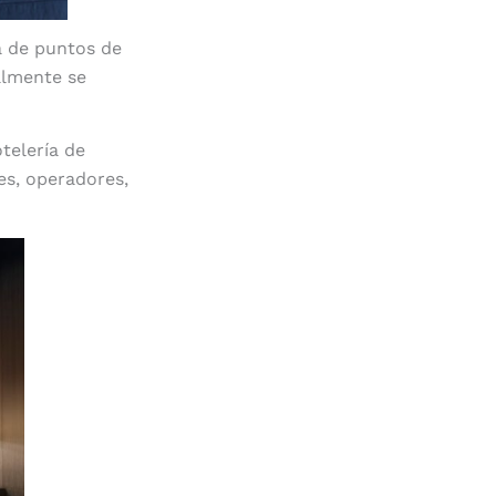
a de puntos de
almente se
telería de
es, operadores,