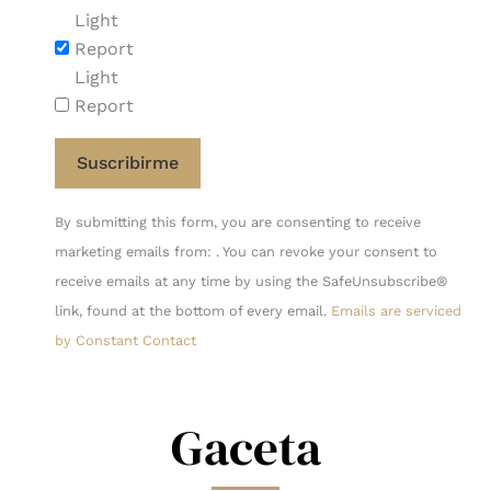
Light
Report
Light
Report
Constant
By submitting this form, you are consenting to receive
Contact
marketing emails from: . You can revoke your consent to
Use.
receive emails at any time by using the SafeUnsubscribe®
Please
link, found at the bottom of every email.
Emails are serviced
leave
by Constant Contact
this
field
blank.
Gaceta