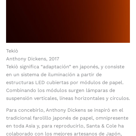
Tekiò
Anthony Dickens, 2017
Tekiò significa “adaptación” en japonés, y consiste
en un sistema de iluminación a partir de
estructuras LED cubiertas por módulos de papel.
Combinando los módulos surgen lámparas de
suspensión verticales, líneas horizontales y círculos.
Para concebirlo, Anthony Dickens se inspiró en el
tradicional farolillo japonés de papel, omnipresente
en toda Asia y, para reproducirlo, Santa & Cole ha
colaborado con los mejores artesanos de Japón,