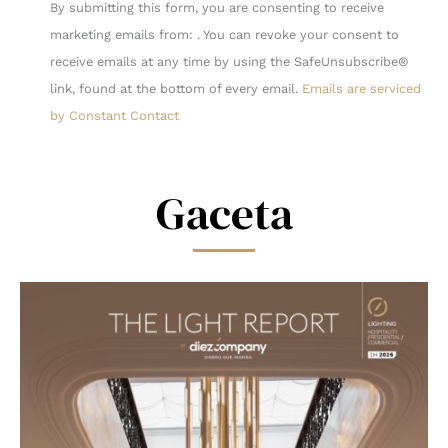
Constant
By submitting this form, you are consenting to receive
Contact
marketing emails from: . You can revoke your consent to
Use.
receive emails at any time by using the SafeUnsubscribe®
Please
link, found at the bottom of every email.
Emails are serviced
leave
by Constant Contact
this
field
blank.
Gaceta