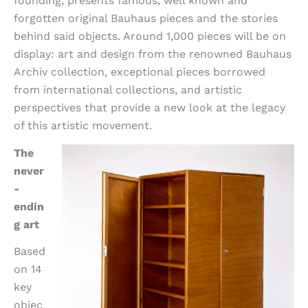
founding, presents famous, well known and
forgotten original Bauhaus pieces and the stories
behind said objects. Around 1,000 pieces will be on
display: art and design from the renowned Bauhaus
Archiv collection, exceptional pieces borrowed
from international collections, and artistic
perspectives that provide a new look at the legacy
of this artistic movement.
The
never
-
endin
g art
Based
on 14
key
objec