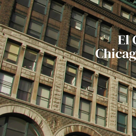
El
Chicag