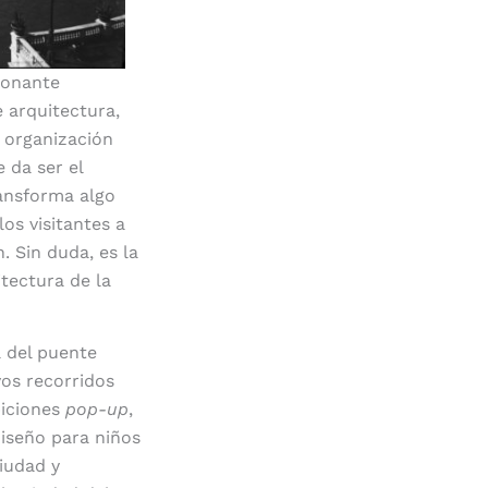
ionante
e arquitectura,
a organización
 da ser el
ransforma algo
os visitantes a
n.
Sin duda, es la
itectura de la
 del puente
os recorridos
biciones
pop-up
,
iseño para niños
iudad y