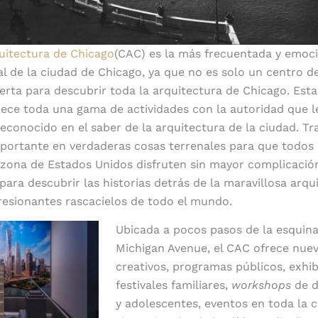
uitectura de Chicago
(CAC) es la más frecuentada y emoc
al de la ciudad de Chicago, ya que no es solo un centro d
erta para descubrir toda la arquitectura de Chicago. Est
rece toda una gama de actividades con la autoridad que le
conocido en el saber de la arquitectura de la ciudad. T
portante en verdaderas cosas terrenales para que todos l
zona de Estados Unidos disfruten sin mayor complicació
para descubrir las historias detrás de la maravillosa arqu
resionantes rascacielos de todo el mundo.
Ubicada a pocos pasos de la esquina
Michigan Avenue, el CAC ofrece nuev
creativos, programas públicos, exhi
festivales familiares,
workshops
de d
y adolescentes, eventos en toda la c