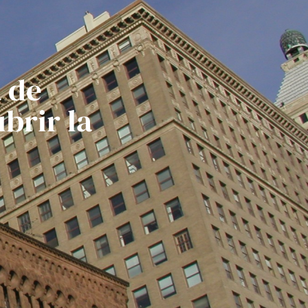
 de
brir la