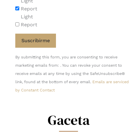
Light
Report
Light
Report
Constant
By submitting this form, you are consenting to receive
Contact
marketing emails from: . You can revoke your consent to
Use.
receive emails at any time by using the SafeUnsubscribe®
Please
link, found at the bottom of every email.
Emails are serviced
leave
by Constant Contact
this
field
blank.
Gaceta