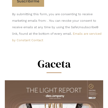
Constant
By submitting this form, you are consenting to receive
Contact
marketing emails from: . You can revoke your consent to
Use.
receive emails at any time by using the SafeUnsubscribe®
Please
link, found at the bottom of every email.
Emails are serviced
leave
by Constant Contact
this
field
blank.
Gaceta