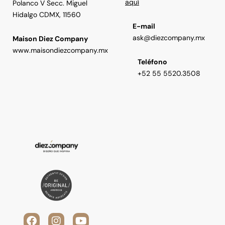
aquí
Polanco V Secc. Miguel
Hidalgo CDMX, 11560
E-mail
ask@diezcompany.mx
Maison Diez Company
www.maisondiezcompany.mx
Teléfono
+52 55 5520.3508
F
V
I
L
Y