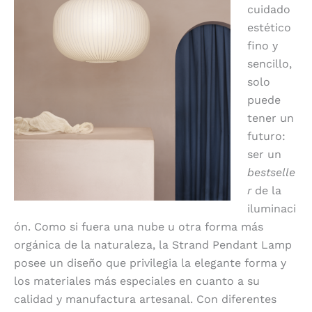
cuidado
estético
fino y
sencillo,
solo
puede
tener un
futuro:
ser un
bestselle
r
de la
iluminaci
ón. Como si fuera una nube u otra forma más
orgánica de la naturaleza, la Strand Pendant Lamp
posee un diseño que privilegia la elegante forma y
los materiales más especiales en cuanto a su
calidad y manufactura artesanal. Con diferentes