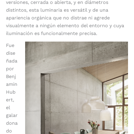
versiones, cerrada o abierta, y en diámetros
distintos, esta luminaria es versátil y de una
apariencia orgánica que no distrae ni agrede
visualmente a ningún elemento del entorno y cuya
iluminación es funcionalmente precisa.
Fue
dise
ñada
por
Benj
amin
Hub
ert,
el
galar
dona
do