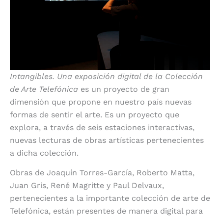
Intangibles. Una exposición digital de la Colección
de Arte Telefónica
es un proyecto de gran
dimensión que propone en nuestro país nuevas
formas de sentir el arte. Es un proyecto que
explora, a través de seis estaciones interactivas,
nuevas lecturas de obras artísticas pertenecientes
a dicha colección.
Obras de Joaquín Torres-García, Roberto Matta,
Juan Gris, René Magritte y Paul Delvaux,
pertenecientes a la importante colección de arte de
Telefónica, están presentes de manera digital para