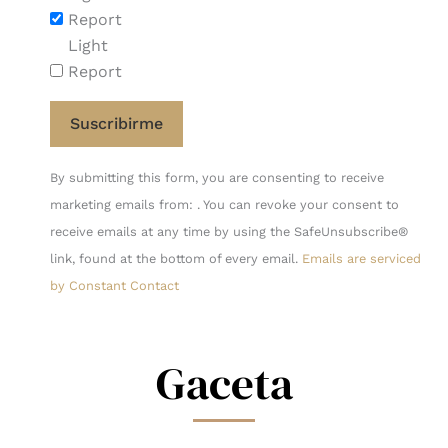
Report
Light
Report
Constant
By submitting this form, you are consenting to receive
Contact
marketing emails from: . You can revoke your consent to
Use.
receive emails at any time by using the SafeUnsubscribe®
Please
link, found at the bottom of every email.
Emails are serviced
leave
by Constant Contact
this
field
blank.
Gaceta