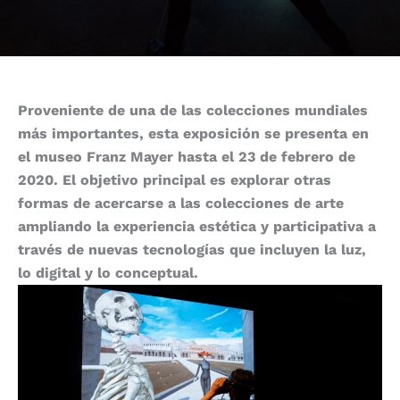
Proveniente de una de las colecciones mundiales
más importantes, esta exposición se presenta en
el museo Franz Mayer hasta el 23 de febrero de
2020. El objetivo principal es explorar otras
formas de acercarse a las colecciones de arte
ampliando la experiencia estética y participativa a
través de nuevas tecnologías que incluyen la luz,
lo digital y lo conceptual.