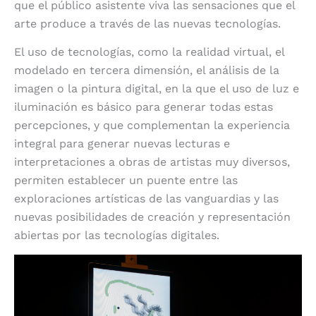
que el público asistente viva las sensaciones que el
arte produce a través de las nuevas tecnologías.
El uso de tecnologías, como la realidad virtual, el
modelado en tercera dimensión, el análisis de la
imagen o la pintura digital, en la que el uso de luz e
iluminación es básico para generar todas estas
percepciones, y que complementan la experiencia
integral para generar nuevas lecturas e
interpretaciones a obras de artistas muy diversos,
permiten establecer un puente entre las
exploraciones artísticas de las vanguardias y las
nuevas posibilidades de creación y representación
abiertas por las tecnologías digitales.