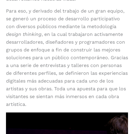
Para eso, y derivado del trabajo de un gran equipo,
se generó un proceso de desarrollo participativo
con diversos públicos mediante la metodología
design thinking
, en la cual trabajaron activamente
desarrolladores, diseñadores y programadores con
grupos de enfoque a fin de construir las mejores
soluciones para un público contemporáneo. Gracias
a una serie de entrevistas y talleres con personas
de diferentes perfiles, se definieron las experiencias
digitales más adecuadas para cada uno de los
artistas y sus obras. Toda una apuesta para que los
visitantes se sientan más inmersos en cada obra
artística.