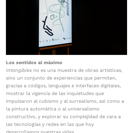
Los sentidos al máximo
Intangibles
no es una muestra de obras artísticas,
sino un conjunto de experiencias que permiten,
gracias a códigos, lenguajes e interfaces digitales,
mostrar la vigencia de las inquietudes que
impulsaron al cubismo y al surrealismo, así como a
la pintura automática o al universalismo
constructivo, y explorar su complejidad de cara a
las tecnologías y redes en las que hoy
desarrollamos nuestras vidas.