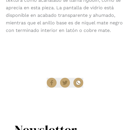
textura como acanalado se llama
rigadin
, como se
aprecia en esta pieza. La pantalla de vidrio está
disponible en acabado transparente y ahumado,
mientras que el anillo base es de níquel mate negro
con terminado interior en latón o cobre mate.
Encuentra las mejores opciones en nuestra tienda
en línea
Diez Company Shop
.
Compartir
Newsletter