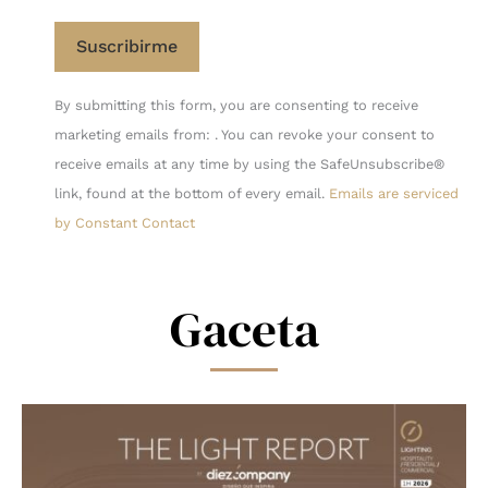
Constant
By submitting this form, you are consenting to receive
Contact
marketing emails from: . You can revoke your consent to
Use.
receive emails at any time by using the SafeUnsubscribe®
Please
link, found at the bottom of every email.
Emails are serviced
leave
by Constant Contact
this
field
blank.
Gaceta