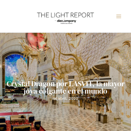
Ir
al
contenido
Crystal Dragon por LASVIT, la mayor
joya colgante en el mundo
14 abril, 2020