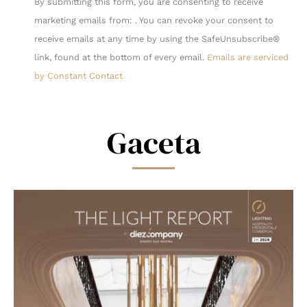
By submitting this form, you are consenting to receive
Contact
marketing emails from: . You can revoke your consent to
Use.
receive emails at any time by using the SafeUnsubscribe®
Please
link, found at the bottom of every email.
Emails are serviced
leave
by Constant Contact
this
field
blank.
Gaceta