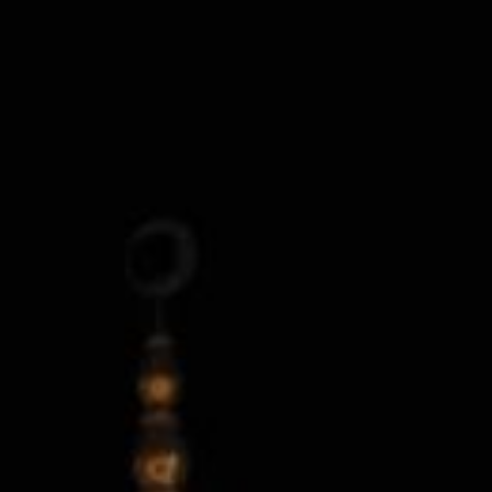
uminación en la arquit
religiosa
25 octubre, 2023