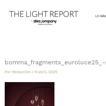
Ir
al
contenido
LO MÁS
bomma_fragments_euroluce25_-
Por
Redacción
/
8 abril, 2025