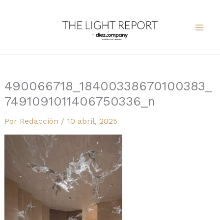
Ir
al
contenido
490066718_18400338670100383_
7491091011406750336_n
Por
Redacción
/
10 abril, 2025