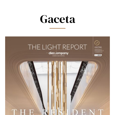
field
blank.
Gaceta