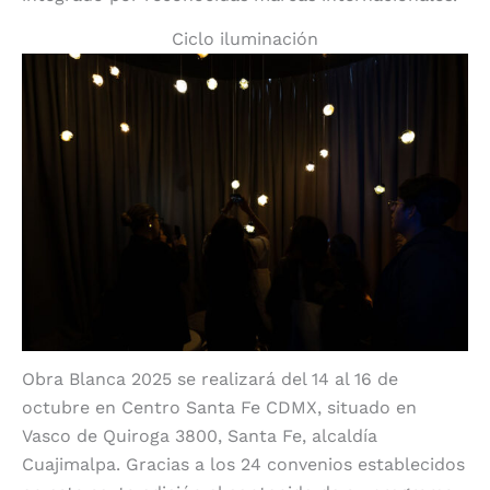
Ciclo iluminación
Obra Blanca 2025 se realizará del 14 al 16 de
octubre en Centro Santa Fe CDMX, situado en
Vasco de Quiroga 3800, Santa Fe, alcaldía
Cuajimalpa. Gracias a los 24 convenios establecidos