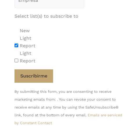
Select list(s) to subscribe to
New
Light
Report
Light
Report
Constant
By submitting this form, you are consenting to receive
Contact
marketing emails from: . You can revoke your consent to
Use.
receive emails at any time by using the SafeUnsubscribe®
Please
link, found at the bottom of every email.
Emails are serviced
leave
by Constant Contact
this