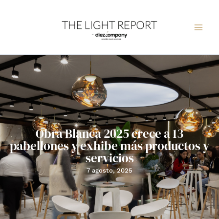
Ir
al
contenido
Obra Blanca 2025 crece a 13
pabellones y exhibe más productos y
servicios
7 agosto, 2025