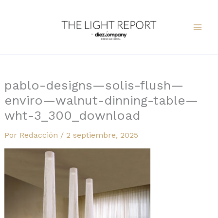
Ir
al
contenido
pablo-designs—solis-flush—
enviro—walnut-dinning-table—
wht-3_300_download
Por
Redacción
/
2 septiembre, 2025