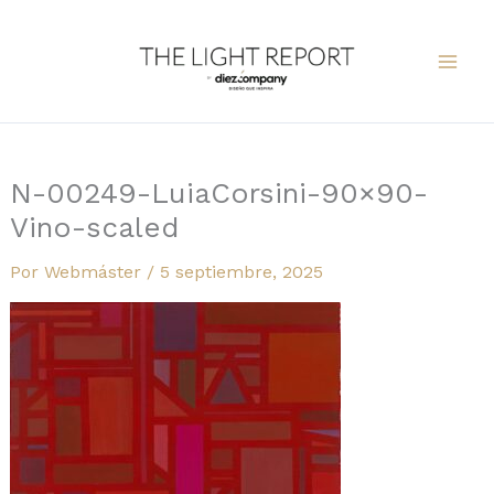
Ir
al
contenido
N-00249-LuiaCorsini-90×90-
Vino-scaled
Por
Webmáster
/
5 septiembre, 2025