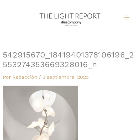
Ir
al
contenido
542915670_18419401378106196_2
553274353669328016_n
Por
Redacción
/
3 septiembre, 2025