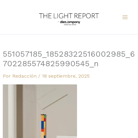
Ir
al
contenido
551057185_18528322516002985_6
702285574825990545_n
Por
Redacción
/
18 septiembre, 2025