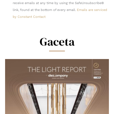
Use.
receive emails at any time by using the SafeUnsubscribe®
Please
link, found at the bottom of every email.
Emails are serviced
leave
by Constant Contact
this
field
blank.
Gaceta