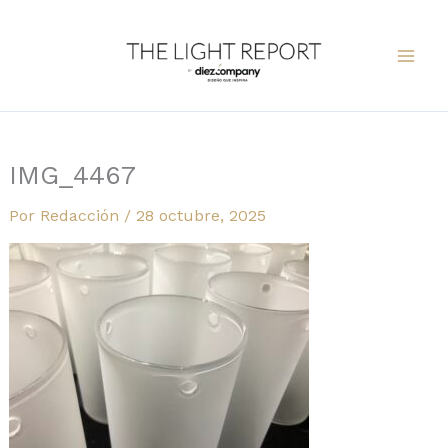
Ir
al
contenido
IMG_4467
Por
Redacción
/
28 octubre, 2025