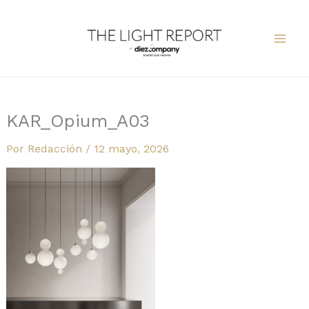
Ir
al
contenido
KAR_Opium_A03
Por
Redacción
/
12 mayo, 2026