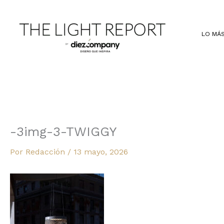
Ir
al
contenido
LO MÁS
-3img-3-TWIGGY
Por
Redacción
/
13 mayo, 2026