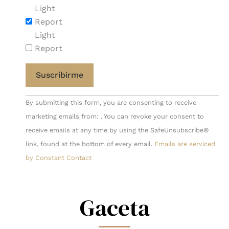
Light
Report
Light
Report
Constant
By submitting this form, you are consenting to receive
Contact
marketing emails from: . You can revoke your consent to
Use.
receive emails at any time by using the SafeUnsubscribe®
Please
link, found at the bottom of every email.
Emails are serviced
leave
by Constant Contact
this
field
blank.
Gaceta