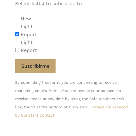
Select list(s) to subscribe to
New
Light
Report
Light
Report
Constant
By submitting this form, you are consenting to receive
Contact
marketing emails from: . You can revoke your consent to
Use.
receive emails at any time by using the SafeUnsubscribe®
Please
link, found at the bottom of every email.
Emails are serviced
leave
by Constant Contact
this
field